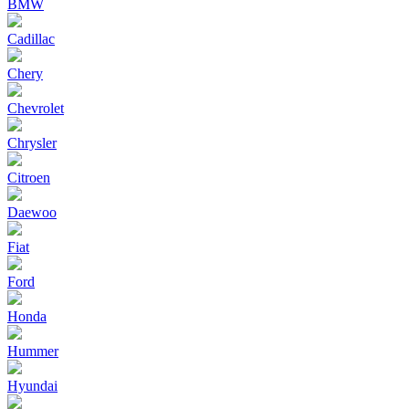
BMW
Cadillac
Chery
Chevrolet
Chrysler
Citroen
Daewoo
Fiat
Ford
Honda
Hummer
Hyundai