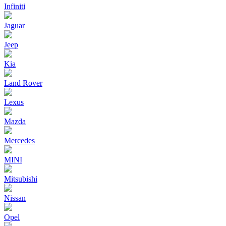
Infiniti
Jaguar
Jeep
Kia
Land Rover
Lexus
Mazda
Mercedes
MINI
Mitsubishi
Nissan
Opel