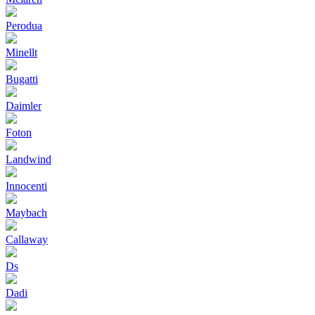
Perodua
Minellt
Bugatti
Daimler
Foton
Landwind
Innocenti
Maybach
Callaway
Ds
Dadi