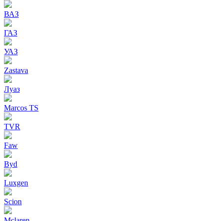
ВАЗ
ГАЗ
УАЗ
Zastava
Луаз
Marcos TS
TVR
Faw
Byd
Luxgen
Scion
Mclaren