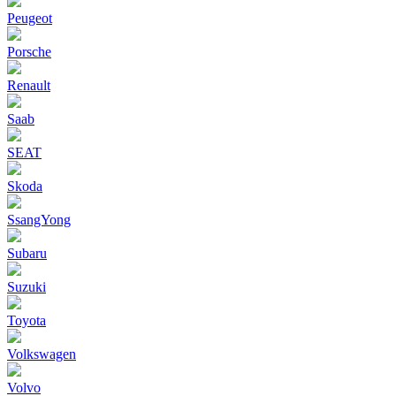
Peugeot
Porsche
Renault
Saab
SEAT
Skoda
SsangYong
Subaru
Suzuki
Toyota
Volkswagen
Volvo