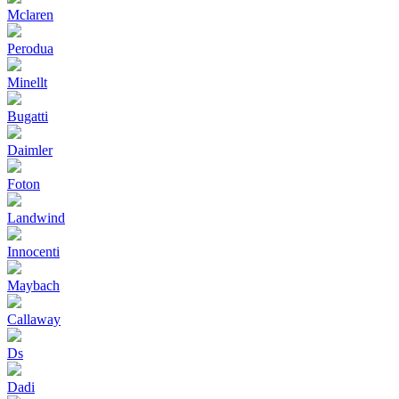
Mclaren
Perodua
Minellt
Bugatti
Daimler
Foton
Landwind
Innocenti
Maybach
Callaway
Ds
Dadi