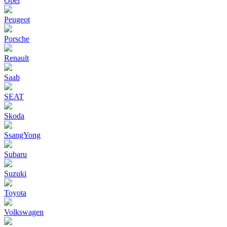
Opel
Peugeot
Porsche
Renault
Saab
SEAT
Skoda
SsangYong
Subaru
Suzuki
Toyota
Volkswagen