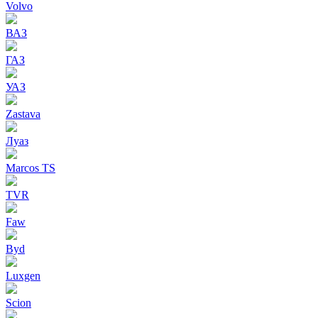
Volvo
ВАЗ
ГАЗ
УАЗ
Zastava
Луаз
Marcos TS
TVR
Faw
Byd
Luxgen
Scion