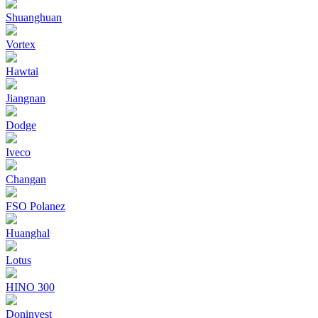
Shuanghuan
Vortex
Hawtai
Jiangnan
Dodge
Iveco
Changan
FSO Polanez
Huanghal
Lotus
HINO 300
Doninvest