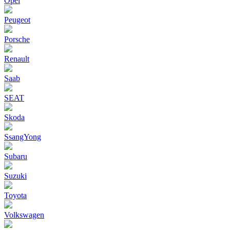
Opel
Peugeot
Porsche
Renault
Saab
SEAT
Skoda
SsangYong
Subaru
Suzuki
Toyota
Volkswagen