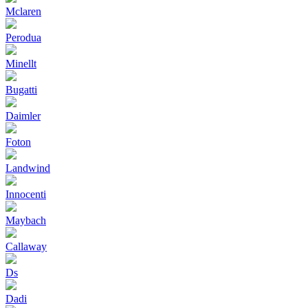
Mclaren
Perodua
Minellt
Bugatti
Daimler
Foton
Landwind
Innocenti
Maybach
Callaway
Ds
Dadi