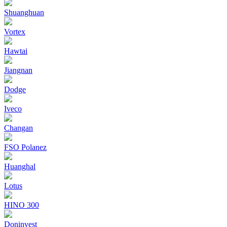
Shuanghuan
Vortex
Hawtai
Jiangnan
Dodge
Iveco
Changan
FSO Polanez
Huanghal
Lotus
HINO 300
Doninvest