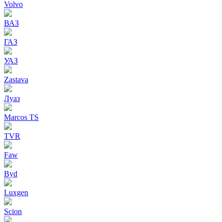
Volvo
ВАЗ
ГАЗ
УАЗ
Zastava
Луаз
Marcos TS
TVR
Faw
Byd
Luxgen
Scion