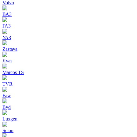
Volvo
ВАЗ
ГАЗ
УАЗ
Zastava
Луаз
Marcos TS
TVR
Faw
Byd
Luxgen
Scion