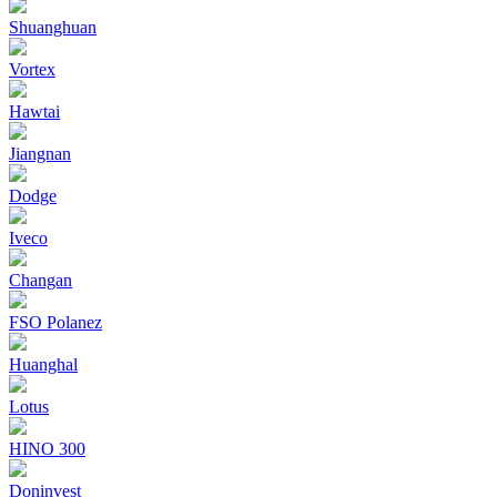
Shuanghuan
Vortex
Hawtai
Jiangnan
Dodge
Iveco
Changan
FSO Polanez
Huanghal
Lotus
HINO 300
Doninvest