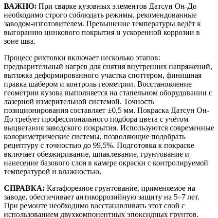
ВАЖНО:
При сварке кузовных элементов Датсун Он-До
необходимо строго соблюдать режимы, рекомендованные
заводом-изготовителем. Превышение температуры ведёт к
выгоранию цинкового покрытия и ускоренной коррозии в
зоне шва.
Процесс рихтовки включает несколько этапов:
предварительный нагрев для снятия внутренних напряжений,
вытяжка деформированного участка споттером, финишная
правка шабером и контроль геометрии. Восстановление
геометрии кузова выполняется на стапельном оборудовании с
лазерной измерительной системой. Точность
позиционирования составляет ±0,5 мм. Покраска Датсун Он-
До требует профессионального подбора цвета с учётом
выцветания заводского покрытия. Используются современные
колориметрические системы, позволяющие подобрать
рецептуру с точностью до 99,5%. Подготовка к покраске
включает обезжиривание, шпаклевание, грунтование и
нанесение базового слоя в камере окраски с контролируемой
температурой и влажностью.
СПРАВКА:
Катафорезное грунтование, применяемое на
заводе, обеспечивает антикоррозийную защиту на 5–7 лет.
При ремонте необходимо восстанавливать этот слой с
использованием двухкомпонентных эпоксидных грунтов.