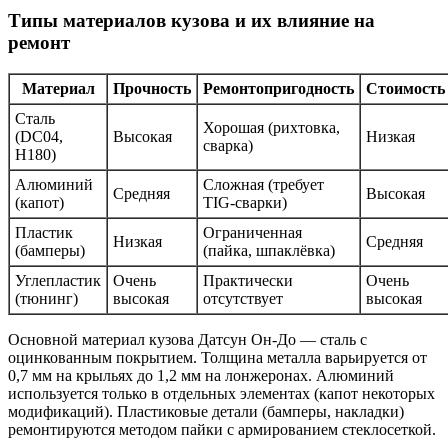
Типы материалов кузова и их влияние на
ремонт
Материал
Прочность
Ремонтопригодность
Стоимость
Сталь
Хорошая (рихтовка,
(DC04,
Высокая
Низкая
сварка)
H180)
Алюминий
Сложная (требует
Средняя
Высокая
(капот)
TIG-сварки)
Пластик
Ограниченная
Низкая
Средняя
(бамперы)
(пайка, шпаклёвка)
Углепластик
Очень
Практически
Очень
(тюнинг)
высокая
отсутствует
высокая
Основной материал кузова Датсун Он-До — сталь с
оцинкованным покрытием. Толщина металла варьируется от
0,7 мм на крыльях до 1,2 мм на лонжеронах. Алюминий
используется только в отдельных элементах (капот некоторых
модификаций). Пластиковые детали (бамперы, накладки)
ремонтируются методом пайки с армированием стеклосеткой.