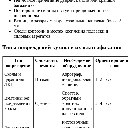
Неплотное прилегание дверей, капота или крышки
багажника
Посторонние скрипы и стуки при движении по
неровностям
Разница в зазорах между кузовными панелями более 2
мм
Следы коррозии в местах крепления подвески и
силовых агрегатов
Типы повреждений кузова и их классификация
Тип
Сложность
Необходимое
Ориентировоч
повреждения
ремонта
оборудование
срок
Сколы и
Аэрограф,
царапины
Низкая
полировальная
1–2 часа
ЛКП
машинка
Споттер,
Вмятины без
обратный
повреждения
Средняя
молоток,
2–4 часа
краски
индукционный
нагреватель
Рихтовочный
Деформация
стенд, стапель,