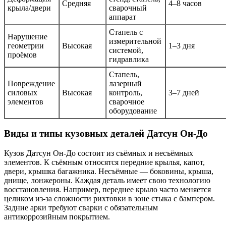
Средняя
4–8 часов
крыла/двери
сварочный
аппарат
Стапель с
Нарушение
измерительной
геометрии
Высокая
1–3 дня
системой,
проёмов
гидравлика
Стапель,
Повреждение
лазерный
силовых
Высокая
контроль,
3–7 дней
элементов
сварочное
оборудование
Виды и типы кузовных деталей Датсун Он-До
Кузов Датсун Он-До состоит из съёмных и несъёмных
элементов. К съёмным относятся передние крылья, капот,
двери, крышка багажника. Несъёмные — боковины, крыша,
днище, лонжероны. Каждая деталь имеет свою технологию
восстановления. Например, переднее крыло часто меняется
целиком из-за сложности рихтовки в зоне стыка с бампером.
Задние арки требуют сварки с обязательным
антикоррозийным покрытием.