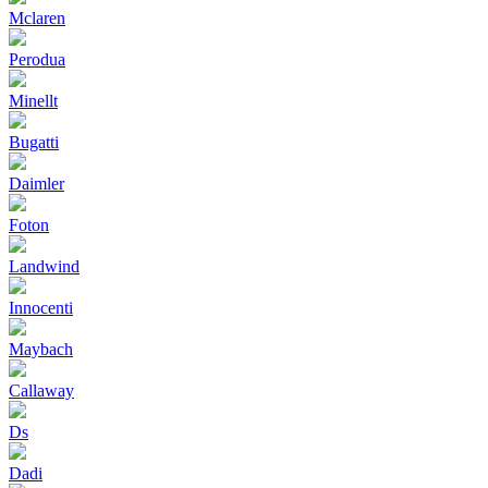
Mclaren
Perodua
Minellt
Bugatti
Daimler
Foton
Landwind
Innocenti
Maybach
Callaway
Ds
Dadi