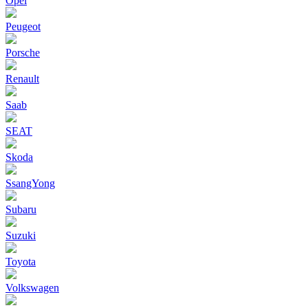
Opel
Peugeot
Porsche
Renault
Saab
SEAT
Skoda
SsangYong
Subaru
Suzuki
Toyota
Volkswagen