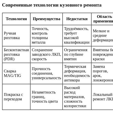
Современные технологии кузовного ремонта
Область
Технология
Преимущества
Недостатки
применен
Точность,
Трудоёмкость,
Мелкие и
Ручная
контроль
требует
средние
рихтовка
толщины
высокой
деформаци
металла
квалификации
Бесконтактная
Сохранение
Ограничения
Вмятины б
рихтовка
заводского ЛКП,
по глубине
поврежден
(PDR)
скорость
вмятин
краски
Термическая
Замена
Прочность
Сварка
деформация,
порогов,
соединения,
MAG/TIG
необходимость
арок,
универсальность
антикора
лонжероно
Высокий
Незаметность
расход
Покраска с
Локальный
границ,
материалов,
переходом
ремонт ЛК
точность цвета
сложность
колористики