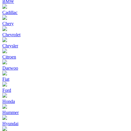
BMW
Cadillac
Chery
Chevrolet
Chrysler
Citroen
Daewoo
Fiat
Ford
Honda
Hummer
Hyundai