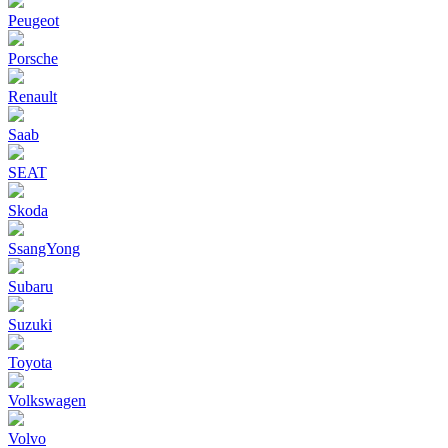
Peugeot
Porsche
Renault
Saab
SEAT
Skoda
SsangYong
Subaru
Suzuki
Toyota
Volkswagen
Volvo