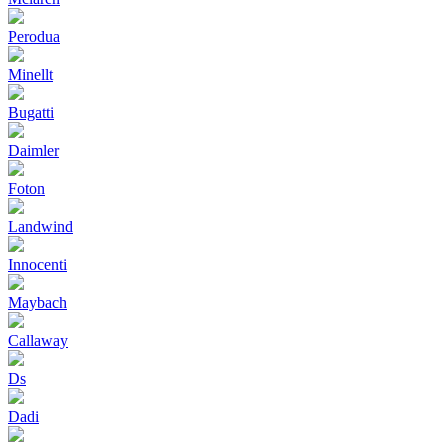
Perodua
Minellt
Bugatti
Daimler
Foton
Landwind
Innocenti
Maybach
Callaway
Ds
Dadi