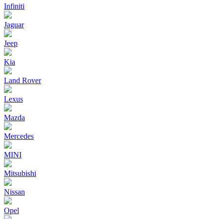
Infiniti
Jaguar
Jeep
Kia
Land Rover
Lexus
Mazda
Mercedes
MINI
Mitsubishi
Nissan
Opel