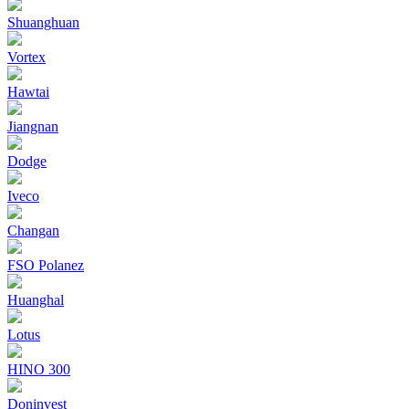
Shuanghuan
Vortex
Hawtai
Jiangnan
Dodge
Iveco
Changan
FSO Polanez
Huanghal
Lotus
HINO 300
Doninvest