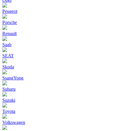
Opel
Peugeot
Porsche
Renault
Saab
SEAT
Skoda
SsangYong
Subaru
Suzuki
Toyota
Volkswagen