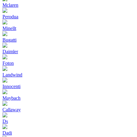
Mclaren
Perodua
Minellt
Bugatti
Daimler
Foton
Landwind
Innocenti
Maybach
Callaway
Ds
Dadi