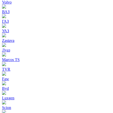
Volvo
ВАЗ
ГАЗ
УАЗ
Zastava
Луаз
Marcos TS
TVR
Faw
Byd
Luxgen
Scion