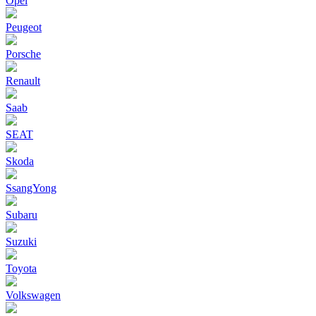
Opel
Peugeot
Porsche
Renault
Saab
SEAT
Skoda
SsangYong
Subaru
Suzuki
Toyota
Volkswagen