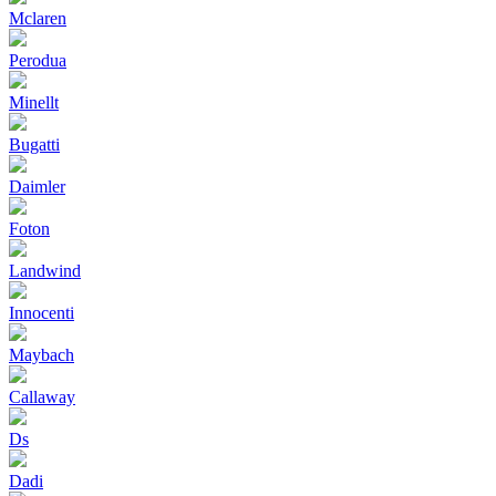
Mclaren
Perodua
Minellt
Bugatti
Daimler
Foton
Landwind
Innocenti
Maybach
Callaway
Ds
Dadi