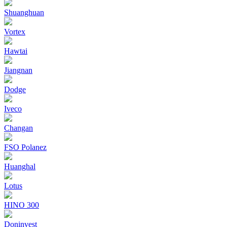
Shuanghuan
Vortex
Hawtai
Jiangnan
Dodge
Iveco
Changan
FSO Polanez
Huanghal
Lotus
HINO 300
Doninvest