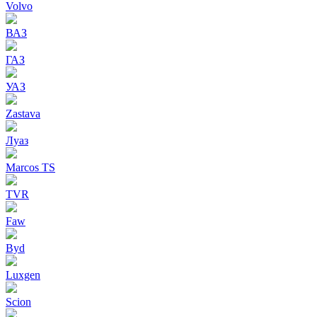
Volvo
ВАЗ
ГАЗ
УАЗ
Zastava
Луаз
Marcos TS
TVR
Faw
Byd
Luxgen
Scion