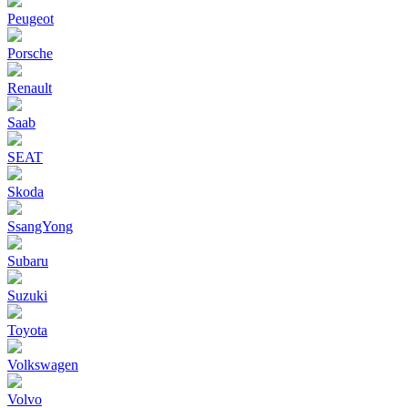
Peugeot
Porsche
Renault
Saab
SEAT
Skoda
SsangYong
Subaru
Suzuki
Toyota
Volkswagen
Volvo