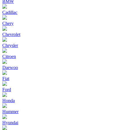
BMW
Cadillac
Chery
Chevrolet
Chrysler
Citroen
Daewoo
Fiat
Ford
Honda
Hummer
Hyundai