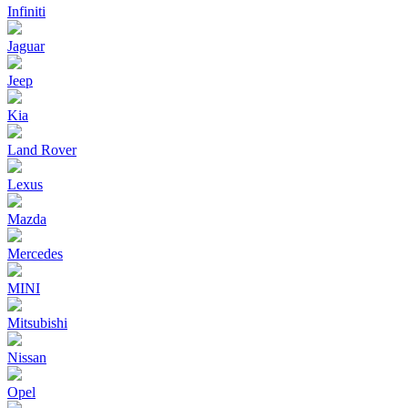
Infiniti
Jaguar
Jeep
Kia
Land Rover
Lexus
Mazda
Mercedes
MINI
Mitsubishi
Nissan
Opel