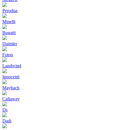
Perodua
Minellt
Bugatti
Daimler
Foton
Landwind
Innocenti
Maybach
Callaway
Ds
Dadi