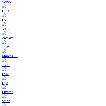
Volvo
ВАЗ
ГАЗ
УАЗ
Zastava
Луаз
Marcos TS
TVR
Faw
Byd
Luxgen
Scion