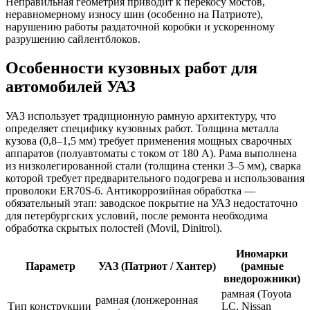
Неправильная геометрия приводит к перекосу мостов,
неравномерному износу шин (особенно на Патриоте),
нарушению работы раздаточной коробки и ускоренному
разрушению сайлентблоков.
Особенности кузовных работ для
автомобилей УАЗ
УАЗ использует традиционную рамную архитектуру, что
определяет специфику кузовных работ. Толщина металла
кузова (0,8–1,5 мм) требует применения мощных сварочных
аппаратов (полуавтоматы с током от 180 А). Рама выполнена
из низколегированной стали (толщина стенки 3–5 мм), сварка
которой требует предварительного подогрева и использования
проволоки ER70S-6. Антикоррозийная обработка —
обязательный этап: заводское покрытие на УАЗ недостаточно
для петербургских условий, после ремонта необходима
обработка скрытых полостей (Movil, Dinitrol).
Иномарки
Параметр
УАЗ (Патриот / Хантер)
(рамные
внедорожники)
рамная (Toyota
рамная (лонжеронная
Тип конструкции
LC, Nissan