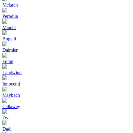
Mclaren
Perodua
Minellt
Bugatti
Daimler
Foton
Landwind
Innocenti
Maybach
Callaway
Ds
Dadi