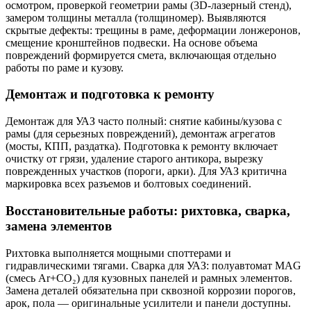
осмотром, проверкой геометрии рамы (3D-лазерный стенд),
замером толщины металла (толщиномер). Выявляются
скрытые дефекты: трещины в раме, деформации лонжеронов,
смещение кронштейнов подвески. На основе объема
повреждений формируется смета, включающая отдельно
работы по раме и кузову.
Демонтаж и подготовка к ремонту
Демонтаж для УАЗ часто полный: снятие кабины/кузова с
рамы (для серьезных повреждений), демонтаж агрегатов
(мосты, КПП, раздатка). Подготовка к ремонту включает
очистку от грязи, удаление старого антикора, вырезку
поврежденных участков (пороги, арки). Для УАЗ критична
маркировка всех разъемов и болтовых соединений.
Восстановительные работы: рихтовка, сварка,
замена элементов
Рихтовка выполняется мощными споттерами и
гидравлическими тягами. Сварка для УАЗ: полуавтомат MAG
(смесь Ar+CO₂) для кузовных панелей и рамных элементов.
Замена деталей обязательна при сквозной коррозии порогов,
арок, пола — оригинальные усилители и панели доступны.