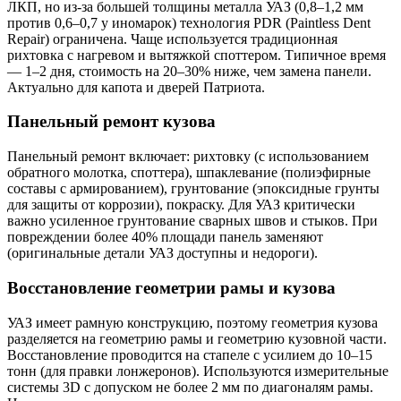
ЛКП, но из-за большей толщины металла УАЗ (0,8–1,2 мм
против 0,6–0,7 у иномарок) технология PDR (Paintless Dent
Repair) ограничена. Чаще используется традиционная
рихтовка с нагревом и вытяжкой споттером. Типичное время
— 1–2 дня, стоимость на 20–30% ниже, чем замена панели.
Актуально для капота и дверей Патриота.
Панельный ремонт кузова
Панельный ремонт включает: рихтовку (с использованием
обратного молотка, споттера), шпаклевание (полиэфирные
составы с армированием), грунтование (эпоксидные грунты
для защиты от коррозии), покраску. Для УАЗ критически
важно усиленное грунтование сварных швов и стыков. При
повреждении более 40% площади панель заменяют
(оригинальные детали УАЗ доступны и недороги).
Восстановление геометрии рамы и кузова
УАЗ имеет рамную конструкцию, поэтому геометрия кузова
разделяется на геометрию рамы и геометрию кузовной части.
Восстановление проводится на стапеле с усилием до 10–15
тонн (для правки лонжеронов). Используются измерительные
системы 3D с допуском не более 2 мм по диагоналям рамы.