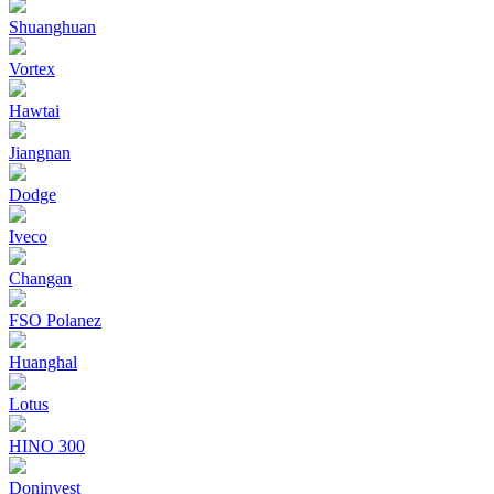
Shuanghuan
Vortex
Hawtai
Jiangnan
Dodge
Iveco
Changan
FSO Polanez
Huanghal
Lotus
HINO 300
Doninvest