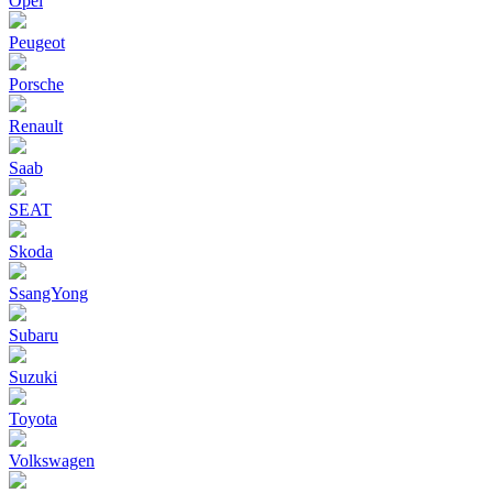
Opel
Peugeot
Porsche
Renault
Saab
SEAT
Skoda
SsangYong
Subaru
Suzuki
Toyota
Volkswagen