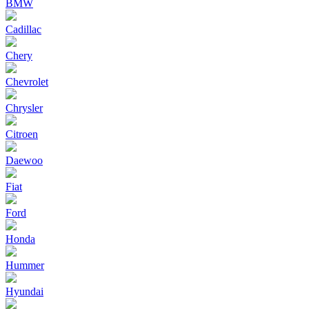
BMW
Cadillac
Chery
Chevrolet
Chrysler
Citroen
Daewoo
Fiat
Ford
Honda
Hummer
Hyundai