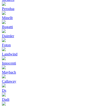
Perodua
Minellt
Bugatti
Daimler
Foton
Landwind
Innocenti
Maybach
Callaway
Ds
Dadi