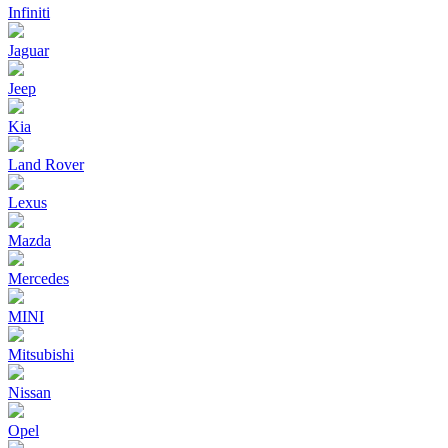
Infiniti
Jaguar
Jeep
Kia
Land Rover
Lexus
Mazda
Mercedes
MINI
Mitsubishi
Nissan
Opel