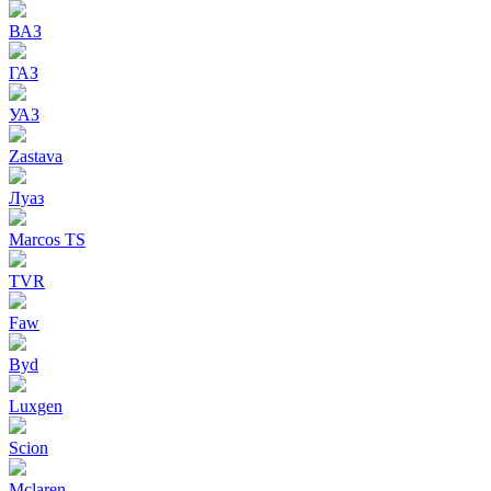
ВАЗ
ГАЗ
УАЗ
Zastava
Луаз
Marcos TS
TVR
Faw
Byd
Luxgen
Scion
Mclaren