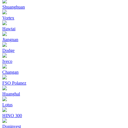
Shuanghuan
Vortex
Hawtai
Jiangnan
Dodge
Iveco
Changan
FSO Polanez
Huanghal
Lotus
HINO 300
Doninvest