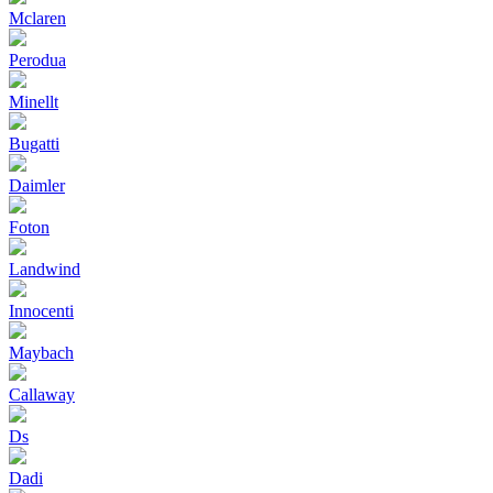
Mclaren
Perodua
Minellt
Bugatti
Daimler
Foton
Landwind
Innocenti
Maybach
Callaway
Ds
Dadi