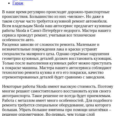
Гараж
В наше время регулярно происходят дорожно-транспортные
происшествия. Большинство из них «мелкие». Но даже в
таком случае часто требуется кузовной ремонт автомобиля.
Всем владельцам Skoda наш автосервис предлагает кузовные
работы Skoda в Санкт-Петербурге недорого. Мастера нашего
сервиса проведут ремонт, учитывая все технические
особенности авто.
Расценки зависяи от сложности ремонта. Маленькие и
незначительные повреждения лака и краски устранят
специалисты малярного цеха. Однако серьёзные нарушения
геометрии кузовных деталей должен восстановить кузовщик.
Только после выполнения кузовных работ можно приступать
к покраске машины. Мастера нашего автосервиса соблюдают
технологию ремонта кузова и его его покраски, качество
отремонтированных деталей будет сравнимо с заводским.
Некоторые работы Skoda имеют высокую стоимость. Поэтому
многие решают самостоятельного восстановить кузов своего
автотранспорта. Такое решение не всегда будет приемлемым.
Работа с металлом имеет много особенностей. Для подобного
ремонта требуется специальное оборудование, цена которого
большая. Убрать большие вмятины при помощи шпатлёвки –
решение опрометчивое. Во-первых, чем толще слой