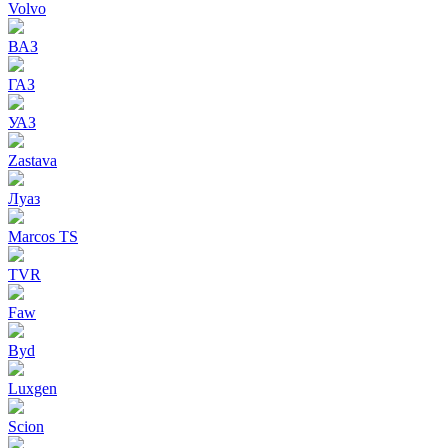
Volvo
ВАЗ
ГАЗ
УАЗ
Zastava
Луаз
Marcos TS
TVR
Faw
Byd
Luxgen
Scion