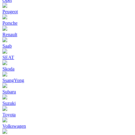
Opel
Peugeot
Porsche
Renault
Saab
SEAT
Skoda
SsangYong
Subaru
Suzuki
Toyota
Volkswagen