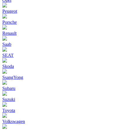
Opel
Peugeot
Porsche
Renault
Saab
SEAT
Skoda
SsangYong
Subaru
Suzuki
Toyota
Volkswagen