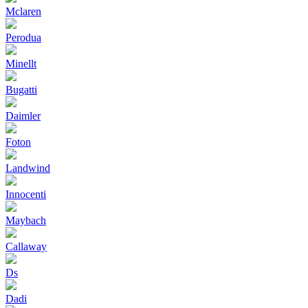
Mclaren
Perodua
Minellt
Bugatti
Daimler
Foton
Landwind
Innocenti
Maybach
Callaway
Ds
Dadi