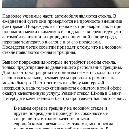
Наиболее уязвимые части автомобиля являются стекла. В
ежедневной суете они проверяются на прочность внешними
факторами. Повреждаются стекла как при аварии, так и при
попадании мелких камешков из под колес впереди идущего
автомобиля, птиц или природных аномалий в виде града,
перепада температур в салоне и за его пределами.
Последствия этих событий приводят к тому, что на лобовом
стекле появляются сколы и трещины.
Бывают повреждения которые не требуют замены стекла,
только предотвращения дальнейшего расползания трещины.
Для того чтобы трещина не поползла из места скола или не
расползлась дальше, рекомендуем проводить ремонт как
можно быстро. Не относитесь к выбору мастерской
несерьезно, ведь только специалисты с опытом в этой сфере
окажут качественную услугу. Ремонт стекол Шкода в Санкт-
Петербурге качественно и быстро произведет наш автосервис.
В нашем сервисе трещину на лобовом стекле и
другие повреждения проведут высококлассные
специалисты и только качественными
европейскими клеями - герметиками, мы ни когда
не применяем дешевые китайские герметики. В