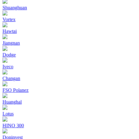
Shuanghuan
Vortex
Hawtai
Jiangnan
Dodge
Iveco
Changan
FSO Polanez
Huanghal
Lotus
HINO 300
Doninvest