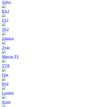
Volvo
ВАЗ
ГАЗ
УАЗ
Zastava
Луаз
Marcos TS
TVR
Faw
Byd
Luxgen
Scion