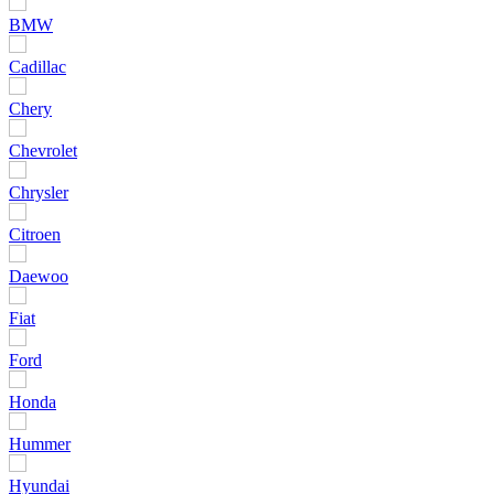
BMW
Cadillac
Chery
Chevrolet
Chrysler
Citroen
Daewoo
Fiat
Ford
Honda
Hummer
Hyundai