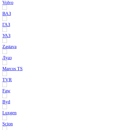
Volvo
ВАЗ
ГАЗ
УАЗ
Zastava
Луаз
Marcos TS
TVR
Faw
Byd
Luxgen
Scion