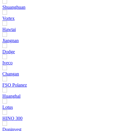
Shuanghuan
Vortex
Hawtai
Jiangnan
Dodge
Iveco
Changan
FSO Polanez
Huanghal
Lotus
HINO 300
Doninvest