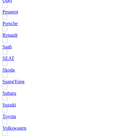
Opel
Peugeot
Porsche
Renault
Saab
SEAT
Skoda
SsangYong
Subaru
Suzuki
Toyota
Volkswagen