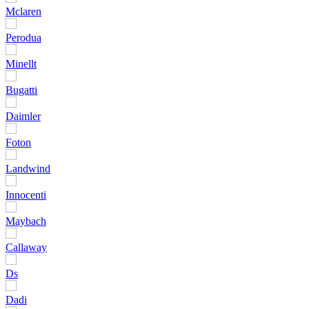
Mclaren
Perodua
Minellt
Bugatti
Daimler
Foton
Landwind
Innocenti
Maybach
Callaway
Ds
Dadi