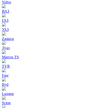
Volvo
ВАЗ
ГАЗ
УАЗ
Zastava
Луаз
Marcos TS
TVR
Faw
Byd
Luxgen
Scion