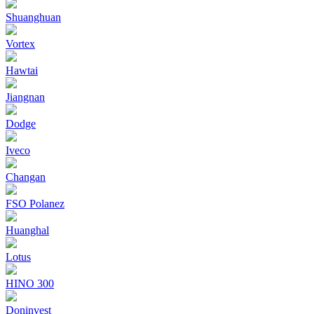
Shuanghuan
Vortex
Hawtai
Jiangnan
Dodge
Iveco
Changan
FSO Polanez
Huanghal
Lotus
HINO 300
Doninvest