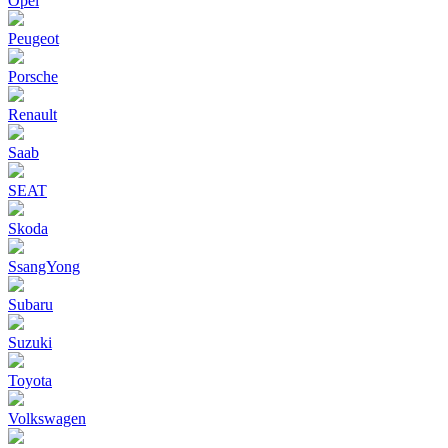
Opel
Peugeot
Porsche
Renault
Saab
SEAT
Skoda
SsangYong
Subaru
Suzuki
Toyota
Volkswagen