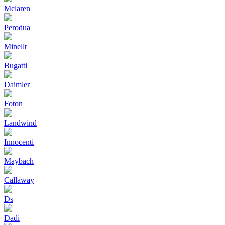
Mclaren
Perodua
Minellt
Bugatti
Daimler
Foton
Landwind
Innocenti
Maybach
Callaway
Ds
Dadi