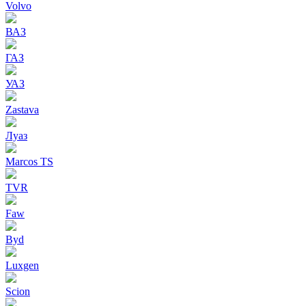
Volvo
ВАЗ
ГАЗ
УАЗ
Zastava
Луаз
Marcos TS
TVR
Faw
Byd
Luxgen
Scion