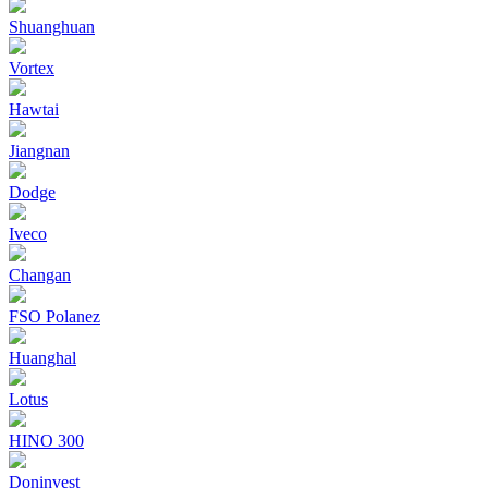
Shuanghuan
Vortex
Hawtai
Jiangnan
Dodge
Iveco
Changan
FSO Polanez
Huanghal
Lotus
HINO 300
Doninvest