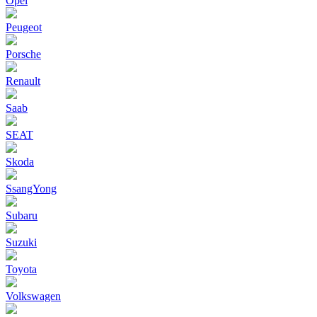
Opel
Peugeot
Porsche
Renault
Saab
SEAT
Skoda
SsangYong
Subaru
Suzuki
Toyota
Volkswagen