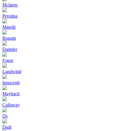
Mclaren
Perodua
Minellt
Bugatti
Daimler
Foton
Landwind
Innocenti
Maybach
Callaway
Ds
Dadi