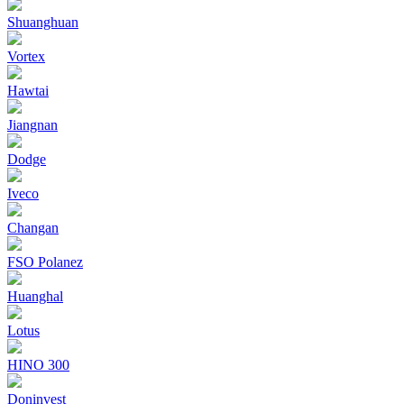
Shuanghuan
Vortex
Hawtai
Jiangnan
Dodge
Iveco
Changan
FSO Polanez
Huanghal
Lotus
HINO 300
Doninvest