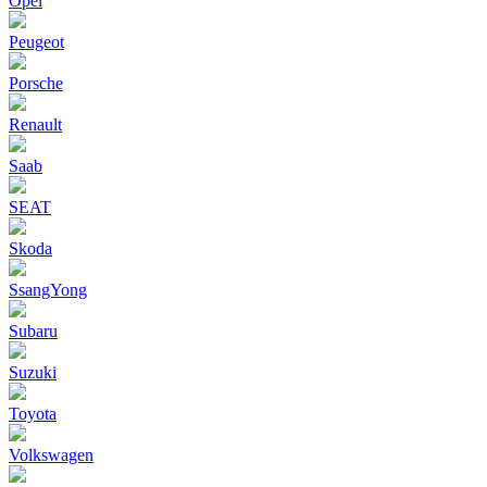
Opel
Peugeot
Porsche
Renault
Saab
SEAT
Skoda
SsangYong
Subaru
Suzuki
Toyota
Volkswagen