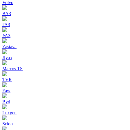
Volvo
ВАЗ
ГАЗ
УАЗ
Zastava
Луаз
Marcos TS
TVR
Faw
Byd
Luxgen
Scion