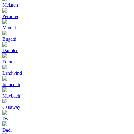
Mclaren
Perodua
Minellt
Bugatti
Daimler
Foton
Landwind
Innocenti
Maybach
Callaway
Ds
Dadi