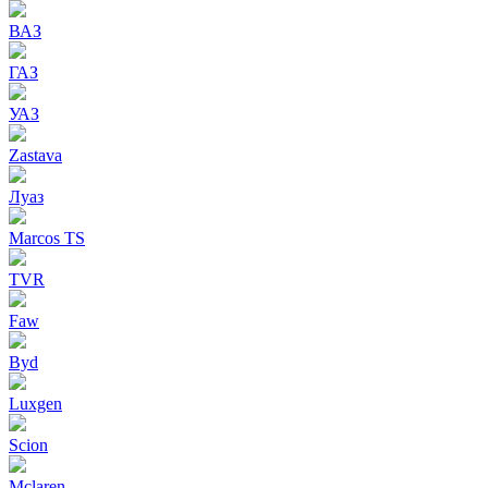
ВАЗ
ГАЗ
УАЗ
Zastava
Луаз
Marcos TS
TVR
Faw
Byd
Luxgen
Scion
Mclaren