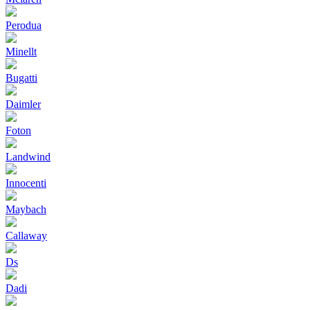
Perodua
Minellt
Bugatti
Daimler
Foton
Landwind
Innocenti
Maybach
Callaway
Ds
Dadi