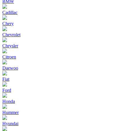
BMW
Cadillac
Chery
Chevrolet
Chrysler
Citroen
Daewoo
Fiat
Ford
Honda
Hummer
Hyundai