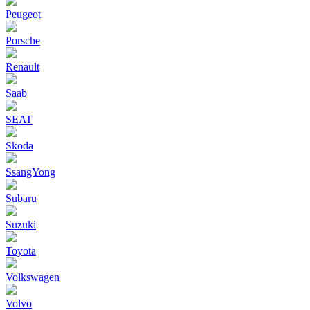
Peugeot
Porsche
Renault
Saab
SEAT
Skoda
SsangYong
Subaru
Suzuki
Toyota
Volkswagen
Volvo