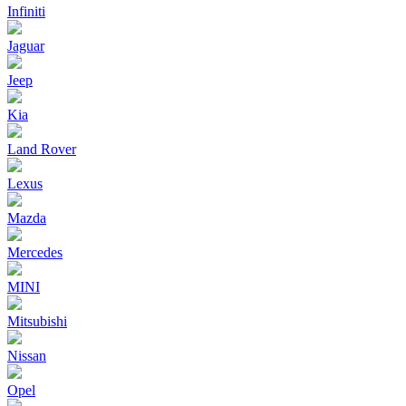
Infiniti
Jaguar
Jeep
Kia
Land Rover
Lexus
Mazda
Mercedes
MINI
Mitsubishi
Nissan
Opel