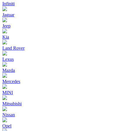
Infiniti
Jaguar
Jeep
Kia
Land Rover
Lexus
Mazda
Mercedes
MINI
Mitsubishi
Nissan
Opel