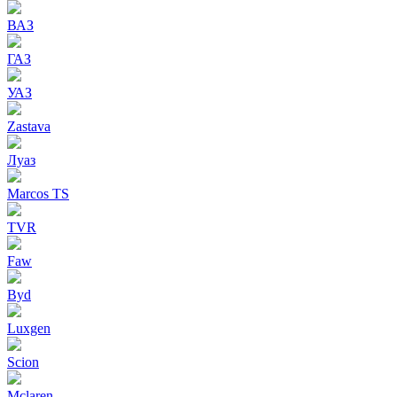
ВАЗ
ГАЗ
УАЗ
Zastava
Луаз
Marcos TS
TVR
Faw
Byd
Luxgen
Scion
Mclaren