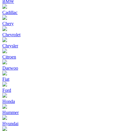
BMW
Cadillac
Chery
Chevrolet
Chrysler
Citroen
Daewoo
Fiat
Ford
Honda
Hummer
Hyundai