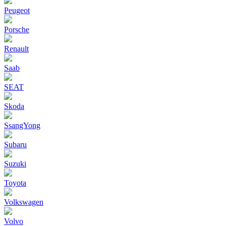
Peugeot
Porsche
Renault
Saab
SEAT
Skoda
SsangYong
Subaru
Suzuki
Toyota
Volkswagen
Volvo