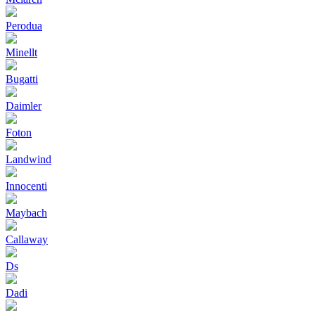
Perodua
Minellt
Bugatti
Daimler
Foton
Landwind
Innocenti
Maybach
Callaway
Ds
Dadi