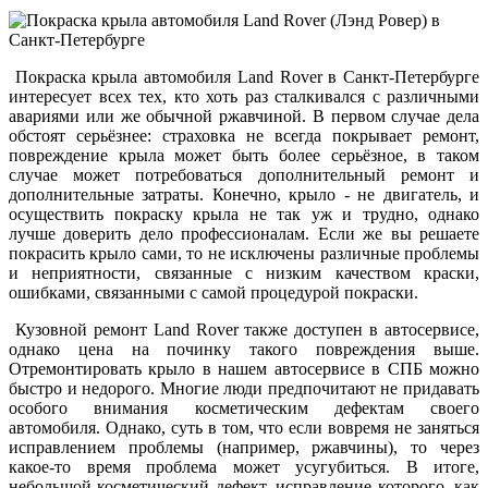
Покраска крыла автомобиля Land Rover в Санкт-Петербурге
интересует всех тех, кто хоть раз сталкивался с различными
авариями или же обычной ржавчиной. В первом случае дела
обстоят серьёзнее: страховка не всегда покрывает ремонт,
повреждение крыла может быть более серьёзное, в таком
случае может потребоваться дополнительный ремонт и
дополнительные затраты. Конечно, крыло - не двигатель, и
осуществить покраску крыла не так уж и трудно, однако
лучше доверить дело профессионалам. Если же вы решаете
покрасить крыло сами, то не исключены различные проблемы
и неприятности, связанные с низким качеством краски,
ошибками, связанными с самой процедурой покраски.
Кузовной ремонт Land Rover также доступен в автосервисе,
однако цена на починку такого повреждения выше.
Отремонтировать крыло в нашем автосервисе в СПБ можно
быстро и недорого. Многие люди предпочитают не придавать
особого внимания косметическим дефектам своего
автомобиля. Однако, суть в том, что если вовремя не заняться
исправлением проблемы (например, ржавчины), то через
какое-то время проблема может усугубиться. В итоге,
небольшой косметический дефект, исправление которого, как