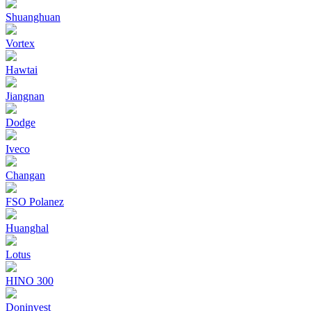
Shuanghuan
Vortex
Hawtai
Jiangnan
Dodge
Iveco
Changan
FSO Polanez
Huanghal
Lotus
HINO 300
Doninvest