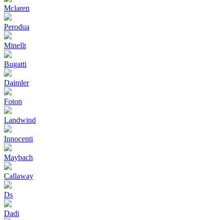
Mclaren
Perodua
Minellt
Bugatti
Daimler
Foton
Landwind
Innocenti
Maybach
Callaway
Ds
Dadi