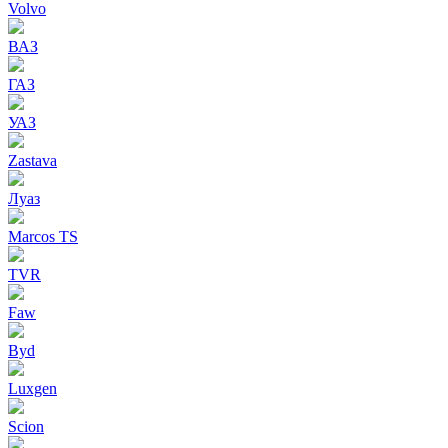
Volvo
ВАЗ
ГАЗ
УАЗ
Zastava
Луаз
Marcos TS
TVR
Faw
Byd
Luxgen
Scion