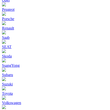
Opel
Peugeot
Porsche
Renault
Saab
SEAT
Skoda
SsangYong
Subaru
Suzuki
Toyota
Volkswagen