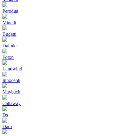
Perodua
Minellt
Bugatti
Daimler
Foton
Landwind
Innocenti
Maybach
Callaway
Ds
Dadi