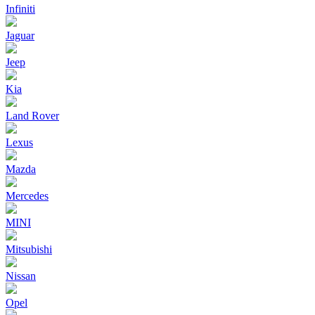
Infiniti
Jaguar
Jeep
Kia
Land Rover
Lexus
Mazda
Mercedes
MINI
Mitsubishi
Nissan
Opel