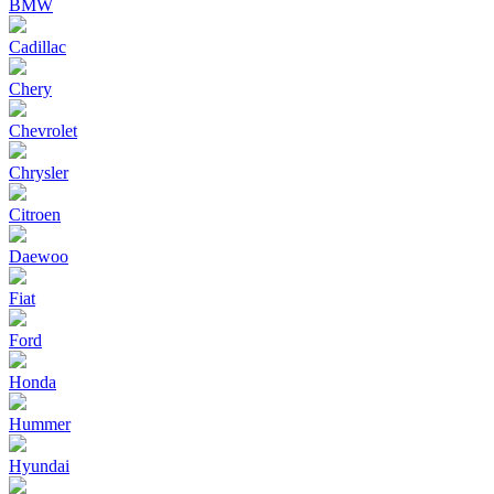
BMW
Cadillac
Chery
Chevrolet
Chrysler
Citroen
Daewoo
Fiat
Ford
Honda
Hummer
Hyundai