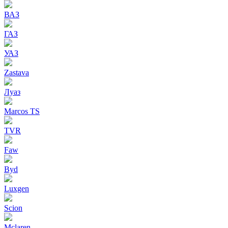
ВАЗ
ГАЗ
УАЗ
Zastava
Луаз
Marcos TS
TVR
Faw
Byd
Luxgen
Scion
Mclaren