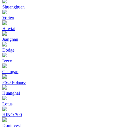
Shuanghuan
Vortex
Hawtai
Jiangnan
Dodge
Iveco
Changan
FSO Polanez
Huanghal
Lotus
HINO 300
Doninvest