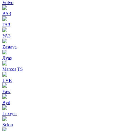
Volvo
ВАЗ
ГАЗ
УАЗ
Zastava
Луаз
Marcos TS
TVR
Faw
Byd
Luxgen
Scion