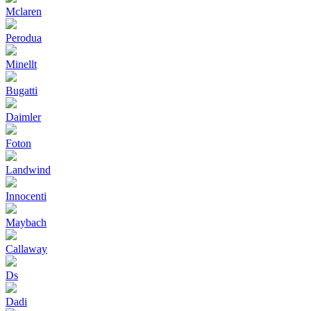
Mclaren
Perodua
Minellt
Bugatti
Daimler
Foton
Landwind
Innocenti
Maybach
Callaway
Ds
Dadi