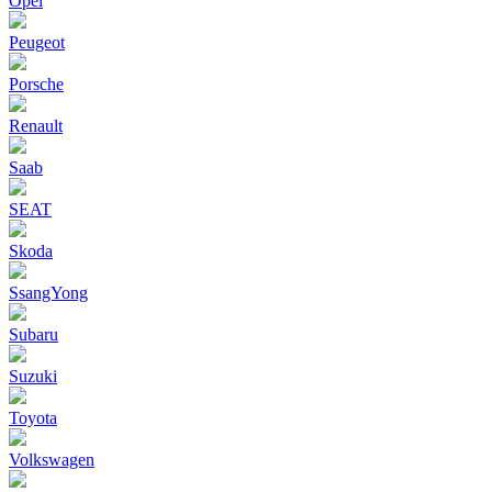
Opel
Peugeot
Porsche
Renault
Saab
SEAT
Skoda
SsangYong
Subaru
Suzuki
Toyota
Volkswagen