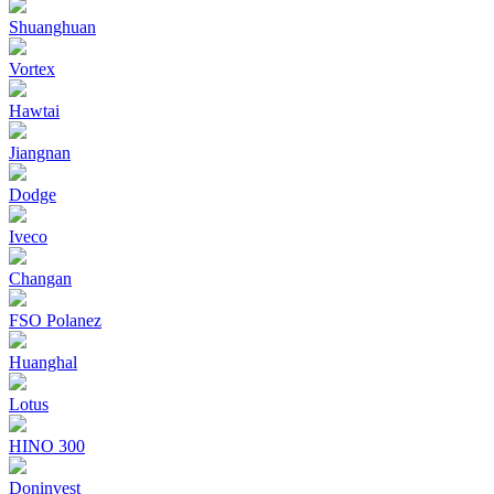
Shuanghuan
Vortex
Hawtai
Jiangnan
Dodge
Iveco
Changan
FSO Polanez
Huanghal
Lotus
HINO 300
Doninvest