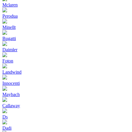
Mclaren
Perodua
Minellt
Bugatti
Daimler
Foton
Landwind
Innocenti
Maybach
Callaway
Ds
Dadi