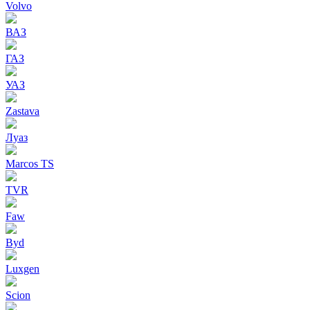
Volvo
ВАЗ
ГАЗ
УАЗ
Zastava
Луаз
Marcos TS
TVR
Faw
Byd
Luxgen
Scion