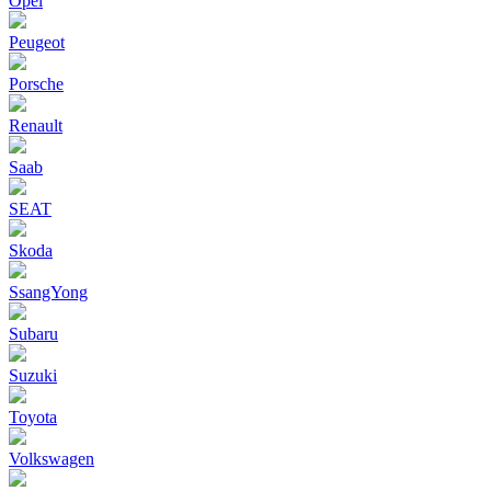
Opel
Peugeot
Porsche
Renault
Saab
SEAT
Skoda
SsangYong
Subaru
Suzuki
Toyota
Volkswagen