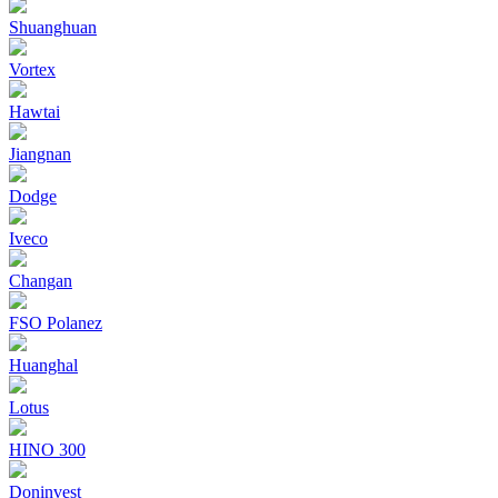
Shuanghuan
Vortex
Hawtai
Jiangnan
Dodge
Iveco
Changan
FSO Polanez
Huanghal
Lotus
HINO 300
Doninvest