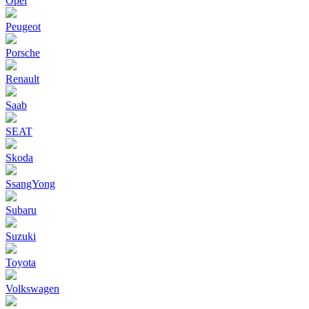
Opel
Peugeot
Porsche
Renault
Saab
SEAT
Skoda
SsangYong
Subaru
Suzuki
Toyota
Volkswagen