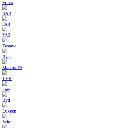
Volvo
ВАЗ
ГАЗ
УАЗ
Zastava
Луаз
Marcos TS
TVR
Faw
Byd
Luxgen
Scion