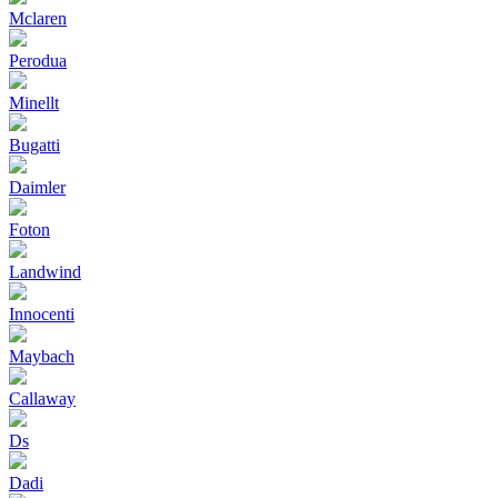
Mclaren
Perodua
Minellt
Bugatti
Daimler
Foton
Landwind
Innocenti
Maybach
Callaway
Ds
Dadi