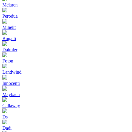
Mclaren
Perodua
Minellt
Bugatti
Daimler
Foton
Landwind
Innocenti
Maybach
Callaway
Ds
Dadi