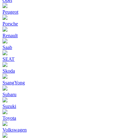
Opel
Peugeot
Porsche
Renault
Saab
SEAT
Skoda
SsangYong
Subaru
Suzuki
Toyota
Volkswagen