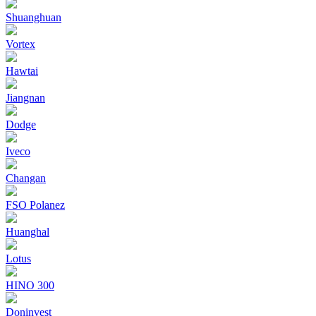
Shuanghuan
Vortex
Hawtai
Jiangnan
Dodge
Iveco
Changan
FSO Polanez
Huanghal
Lotus
HINO 300
Doninvest