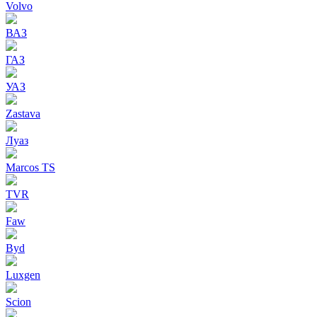
Volvo
ВАЗ
ГАЗ
УАЗ
Zastava
Луаз
Marcos TS
TVR
Faw
Byd
Luxgen
Scion