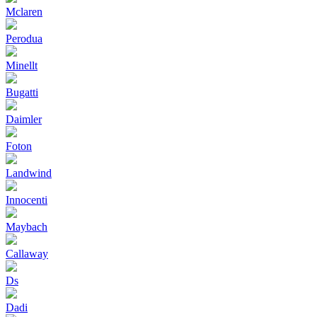
Mclaren
Perodua
Minellt
Bugatti
Daimler
Foton
Landwind
Innocenti
Maybach
Callaway
Ds
Dadi