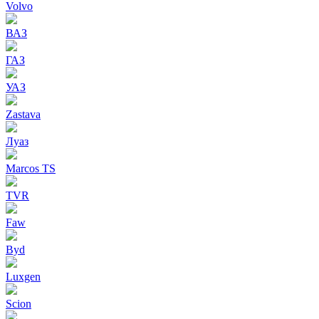
Volvo
ВАЗ
ГАЗ
УАЗ
Zastava
Луаз
Marcos TS
TVR
Faw
Byd
Luxgen
Scion