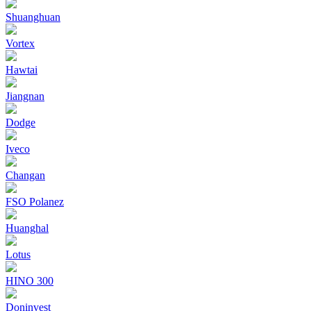
Shuanghuan
Vortex
Hawtai
Jiangnan
Dodge
Iveco
Changan
FSO Polanez
Huanghal
Lotus
HINO 300
Doninvest