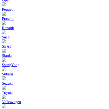
Opel
Peugeot
Porsche
Renault
Saab
SEAT
Skoda
SsangYong
Subaru
Suzuki
Toyota
Volkswagen