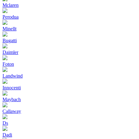
Mclaren
Perodua
Minellt
Bugatti
Daimler
Foton
Landwind
Innocenti
Maybach
Callaway
Ds
Dadi