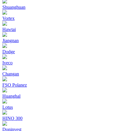
Shuanghuan
Vortex
Hawtai
Jiangnan
Dodge
Iveco
Changan
FSO Polanez
Huanghal
Lotus
HINO 300
Doninvest