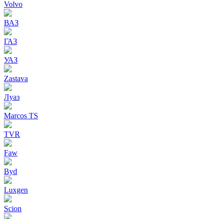
Volvo
ВАЗ
ГАЗ
УАЗ
Zastava
Луаз
Marcos TS
TVR
Faw
Byd
Luxgen
Scion