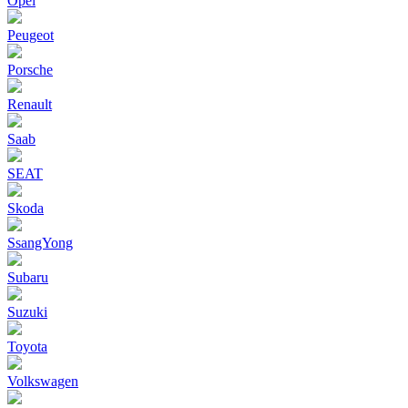
Opel
Peugeot
Porsche
Renault
Saab
SEAT
Skoda
SsangYong
Subaru
Suzuki
Toyota
Volkswagen