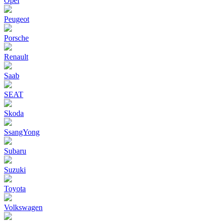
Opel
Peugeot
Porsche
Renault
Saab
SEAT
Skoda
SsangYong
Subaru
Suzuki
Toyota
Volkswagen