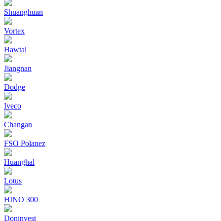
Shuanghuan
Vortex
Hawtai
Jiangnan
Dodge
Iveco
Changan
FSO Polanez
Huanghal
Lotus
HINO 300
Doninvest