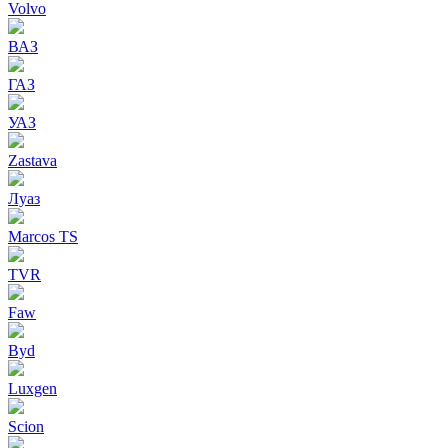
Volvo
ВАЗ
ГАЗ
УАЗ
Zastava
Луаз
Marcos TS
TVR
Faw
Byd
Luxgen
Scion