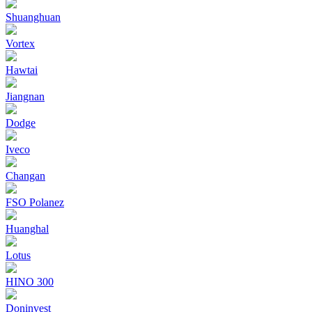
Shuanghuan
Vortex
Hawtai
Jiangnan
Dodge
Iveco
Changan
FSO Polanez
Huanghal
Lotus
HINO 300
Doninvest