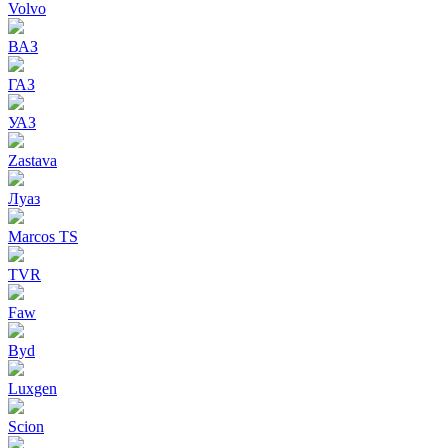
Volvo
ВАЗ
ГАЗ
УАЗ
Zastava
Луаз
Marcos TS
TVR
Faw
Byd
Luxgen
Scion