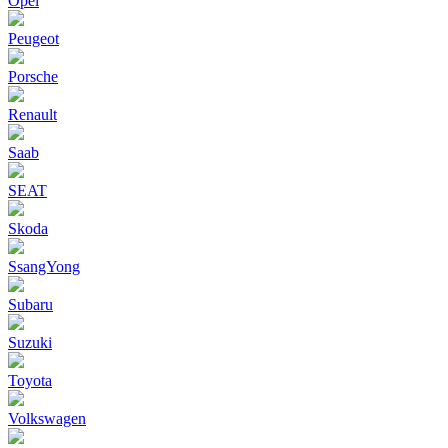
Opel
Peugeot
Porsche
Renault
Saab
SEAT
Skoda
SsangYong
Subaru
Suzuki
Toyota
Volkswagen