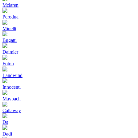
Mclaren
Perodua
Minellt
Bugatti
Daimler
Foton
Landwind
Innocenti
Maybach
Callaway
Ds
Dadi