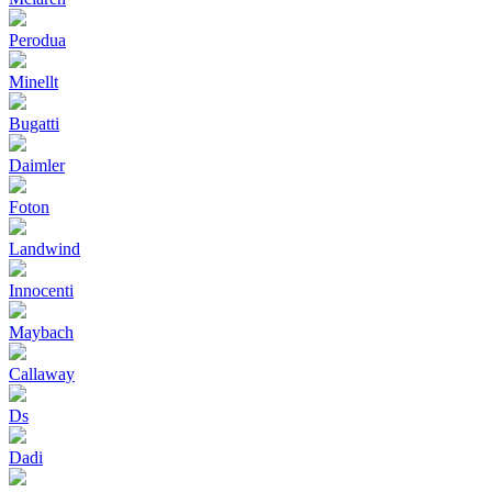
Perodua
Minellt
Bugatti
Daimler
Foton
Landwind
Innocenti
Maybach
Callaway
Ds
Dadi