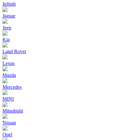
Infiniti
Jaguar
Jeep
Kia
Land Rover
Lexus
Mazda
Mercedes
MINI
Mitsubishi
Nissan
Opel