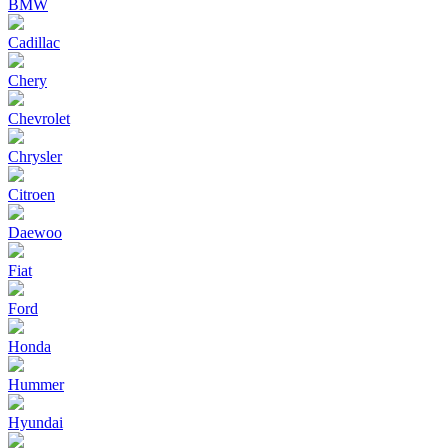
BMW
Cadillac
Chery
Chevrolet
Chrysler
Citroen
Daewoo
Fiat
Ford
Honda
Hummer
Hyundai