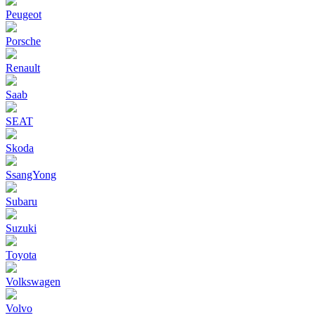
Peugeot
Porsche
Renault
Saab
SEAT
Skoda
SsangYong
Subaru
Suzuki
Toyota
Volkswagen
Volvo