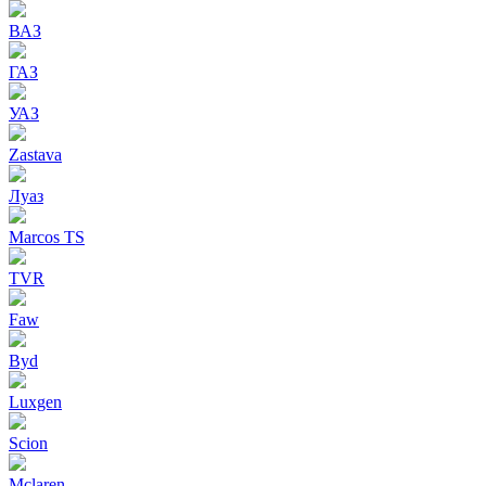
ВАЗ
ГАЗ
УАЗ
Zastava
Луаз
Marcos TS
TVR
Faw
Byd
Luxgen
Scion
Mclaren