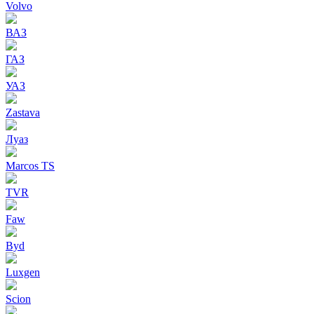
Volvo
ВАЗ
ГАЗ
УАЗ
Zastava
Луаз
Marcos TS
TVR
Faw
Byd
Luxgen
Scion