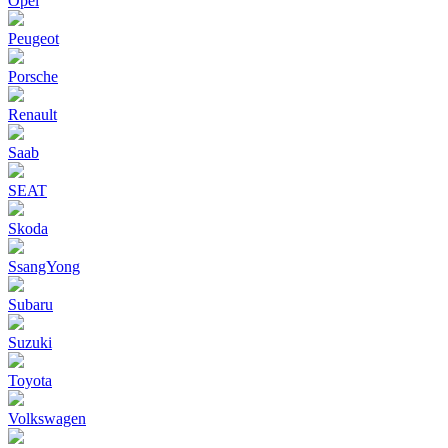
Opel
Peugeot
Porsche
Renault
Saab
SEAT
Skoda
SsangYong
Subaru
Suzuki
Toyota
Volkswagen