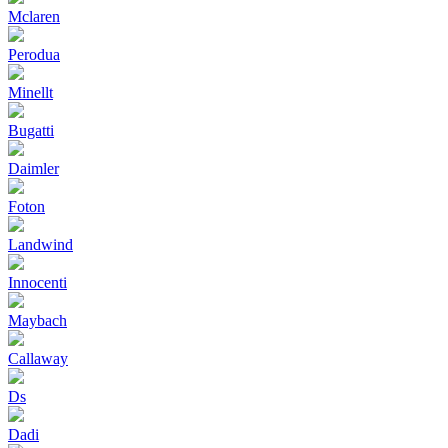
Mclaren
Perodua
Minellt
Bugatti
Daimler
Foton
Landwind
Innocenti
Maybach
Callaway
Ds
Dadi