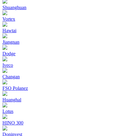
Shuanghuan
Vortex
Hawtai
Jiangnan
Dodge
Iveco
Changan
FSO Polanez
Huanghal
Lotus
HINO 300
Doninvest