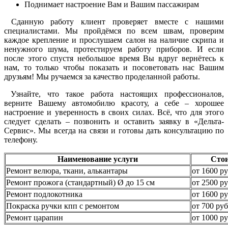
Поднимает настроение Вам и Вашим пассажирам
Сданную работу клиент проверяет вместе с нашими
специалистами. Мы пройдёмся по всем швам, проверим
каждое крепление и прослушаем салон на наличие скрипа и
ненужного шума, протестируем работу приборов. И если
после этого спустя небольшое время Вы вдруг вернётесь к
нам, то только чтобы показать и посоветовать нас Вашим
друзьям! Мы ручаемся за качество проделанной работы.
Узнайте, что такое работа настоящих профессионалов,
верните Вашему автомобилю красоту, а себе – хорошее
настроение и уверенность в своих силах. Всё, что для этого
следует сделать – позвонить и оставить заявку в «Дельта-
Сервис». Мы всегда на связи и готовы дать консультацию по
телефону.
Наименование услуги
Сто
Ремонт велюра, ткани, алькантары
от 1600 ру
Ремонт прожога (стандартный) Ø до 15 см
от 2500 ру
Ремонт подлокотника
от 1600 ру
Покраска ручки кпп с ремонтом
от 700 руб
Ремонт царапин
от 1000 ру