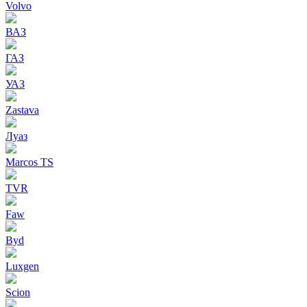
Volvo
ВАЗ
ГАЗ
УАЗ
Zastava
Луаз
Marcos TS
TVR
Faw
Byd
Luxgen
Scion