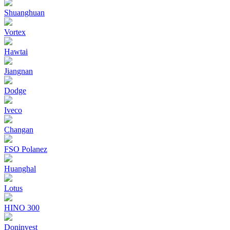
Shuanghuan
Vortex
Hawtai
Jiangnan
Dodge
Iveco
Changan
FSO Polanez
Huanghal
Lotus
HINO 300
Doninvest