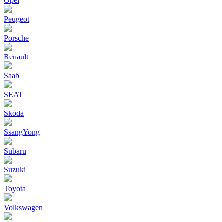
Opel
Peugeot
Porsche
Renault
Saab
SEAT
Skoda
SsangYong
Subaru
Suzuki
Toyota
Volkswagen