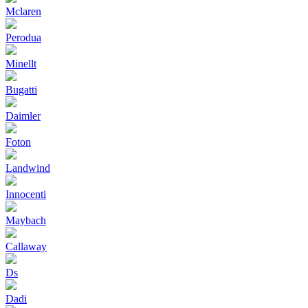
Mclaren
Perodua
Minellt
Bugatti
Daimler
Foton
Landwind
Innocenti
Maybach
Callaway
Ds
Dadi