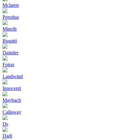
Mclaren
Perodua
Minellt
Bugatti
Daimler
Foton
Landwind
Innocenti
Maybach
Callaway
Ds
Dadi