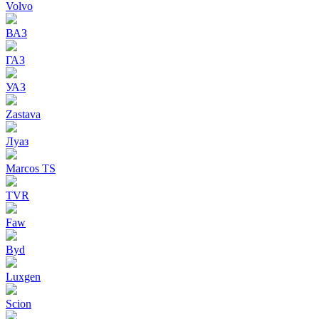
Volvo
ВАЗ
ГАЗ
УАЗ
Zastava
Луаз
Marcos TS
TVR
Faw
Byd
Luxgen
Scion