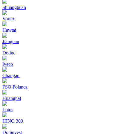
Shuanghuan
Vortex
Hawtai
Jiangnan
Dodge
Iveco
Changan
FSO Polanez
Huanghal
Lotus
HINO 300
Doninvest