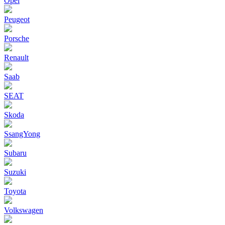
Opel
Peugeot
Porsche
Renault
Saab
SEAT
Skoda
SsangYong
Subaru
Suzuki
Toyota
Volkswagen