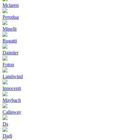
Mclaren
Perodua
Minellt
Bugatti
Daimler
Foton
Landwind
Innocenti
Maybach
Callaway
Ds
Dadi