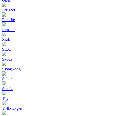
Opel
Peugeot
Porsche
Renault
Saab
SEAT
Skoda
SsangYong
Subaru
Suzuki
Toyota
Volkswagen