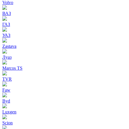
Volvo
ВАЗ
ГАЗ
УАЗ
Zastava
Луаз
Marcos TS
TVR
Faw
Byd
Luxgen
Scion