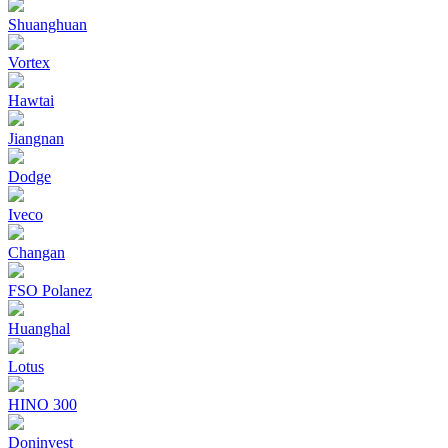
Shuanghuan
Vortex
Hawtai
Jiangnan
Dodge
Iveco
Changan
FSO Polanez
Huanghal
Lotus
HINO 300
Doninvest