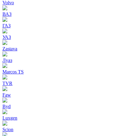
Volvo
ВАЗ
ГАЗ
УАЗ
Zastava
Луаз
Marcos TS
TVR
Faw
Byd
Luxgen
Scion