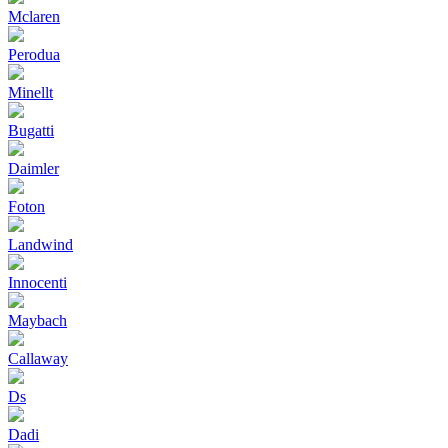
Mclaren
Perodua
Minellt
Bugatti
Daimler
Foton
Landwind
Innocenti
Maybach
Callaway
Ds
Dadi