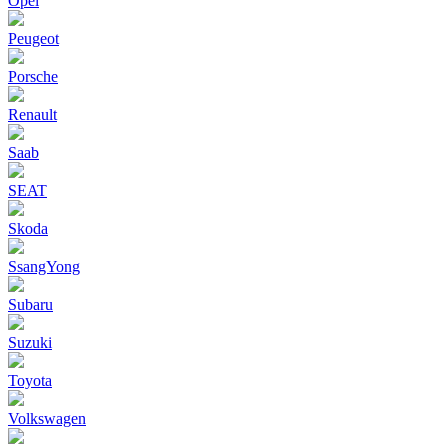
Opel
Peugeot
Porsche
Renault
Saab
SEAT
Skoda
SsangYong
Subaru
Suzuki
Toyota
Volkswagen