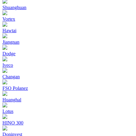
Shuanghuan
Vortex
Hawtai
Jiangnan
Dodge
Iveco
Changan
FSO Polanez
Huanghal
Lotus
HINO 300
Doninvest