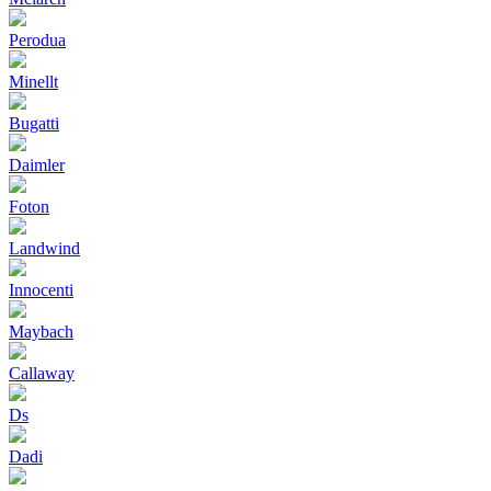
Perodua
Minellt
Bugatti
Daimler
Foton
Landwind
Innocenti
Maybach
Callaway
Ds
Dadi