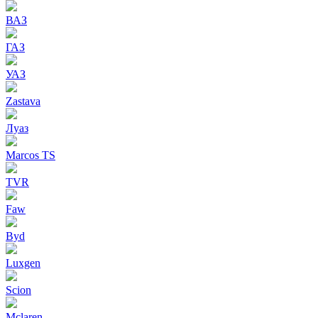
ВАЗ
ГАЗ
УАЗ
Zastava
Луаз
Marcos TS
TVR
Faw
Byd
Luxgen
Scion
Mclaren