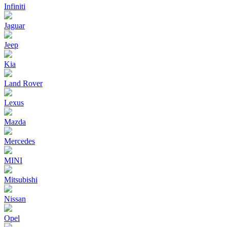
Infiniti
Jaguar
Jeep
Kia
Land Rover
Lexus
Mazda
Mercedes
MINI
Mitsubishi
Nissan
Opel