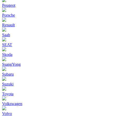
Peugeot
Porsche
Renault
Saab
SEAT
Skoda
SsangYong
Subaru
Suzuki
Toyota
Volkswagen
Volvo