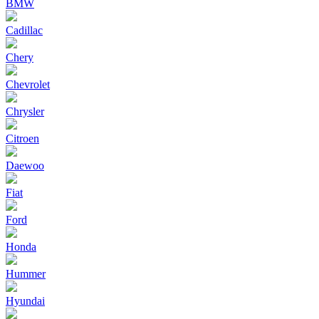
BMW
Cadillac
Chery
Chevrolet
Chrysler
Citroen
Daewoo
Fiat
Ford
Honda
Hummer
Hyundai