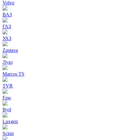
Volvo
ВАЗ
ГАЗ
УАЗ
Zastava
Луаз
Marcos TS
TVR
Faw
Byd
Luxgen
Scion