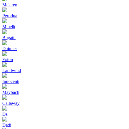
Mclaren
Perodua
Minellt
Bugatti
Daimler
Foton
Landwind
Innocenti
Maybach
Callaway
Ds
Dadi