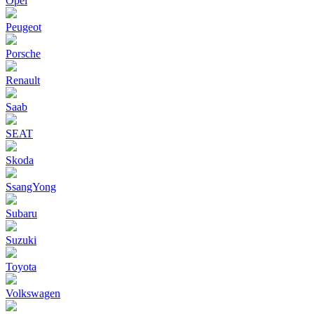
Opel
Peugeot
Porsche
Renault
Saab
SEAT
Skoda
SsangYong
Subaru
Suzuki
Toyota
Volkswagen