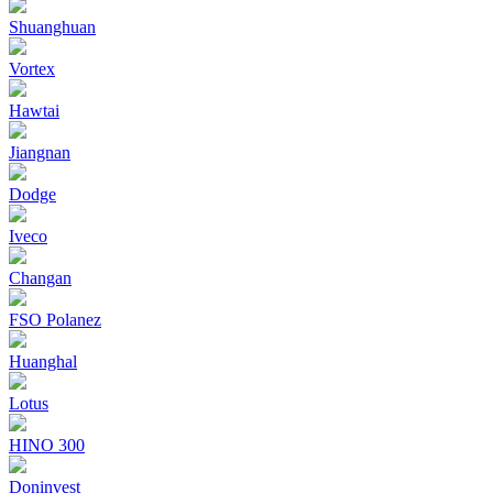
Shuanghuan
Vortex
Hawtai
Jiangnan
Dodge
Iveco
Changan
FSO Polanez
Huanghal
Lotus
HINO 300
Doninvest