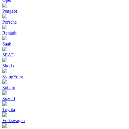
Opel
Peugeot
Porsche
Renault
Saab
SEAT
Skoda
SsangYong
Subaru
Suzuki
Toyota
Volkswagen