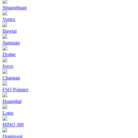
Shuanghuan
Vortex
Hawtai
Jiangnan
Dodge
Iveco
Changan
FSO Polanez
Huanghal
Lotus
HINO 300
Doninvest