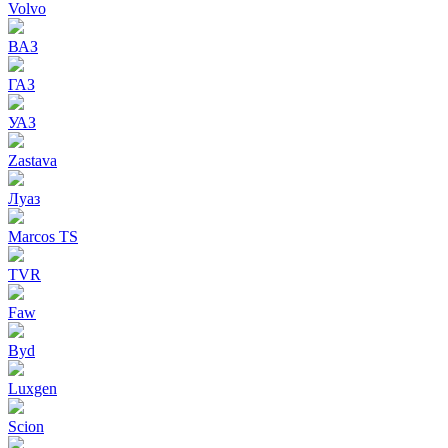
Volvo
ВАЗ
ГАЗ
УАЗ
Zastava
Луаз
Marcos TS
TVR
Faw
Byd
Luxgen
Scion