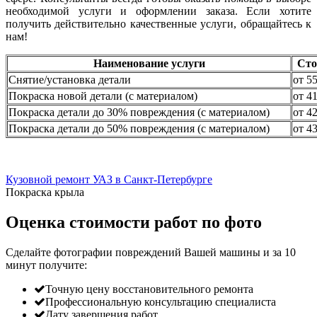
необходимой услуги и оформлении заказа. Если хотите
получить действительно качественные услуги, обращайтесь к
нам!
Наименование услуги
Сто
Снятие/установка детали
от 5
Покраска новой детали (с материалом)
от 4
Покраска детали до 30% повреждения (с материалом)
от 4
Покраска детали до 50% повреждения (с материалом)
от 4
Кузовной ремонт УАЗ в Санкт-Петербурге
Покраска крыла
Оценка стоимости работ по фото
Сделайте фотографии повреждений Вашей машины и за
10
минут
получите:
Точную цену восстановительного ремонта
Профессиональную консультацию специалиста
Дату завершения работ