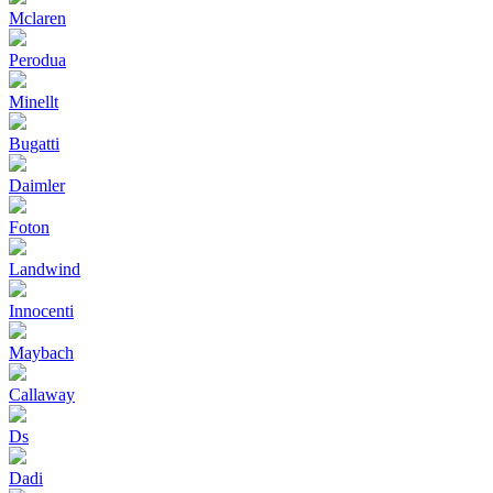
Mclaren
Perodua
Minellt
Bugatti
Daimler
Foton
Landwind
Innocenti
Maybach
Callaway
Ds
Dadi