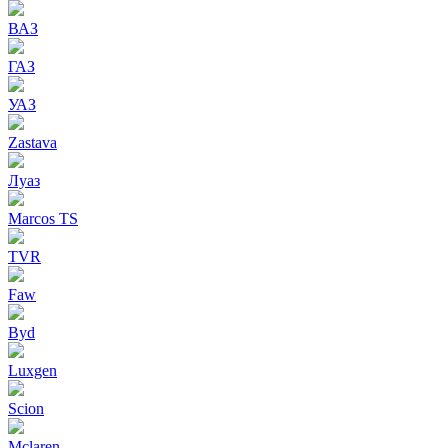
ВАЗ
ГАЗ
УАЗ
Zastava
Луаз
Marcos TS
TVR
Faw
Byd
Luxgen
Scion
Mclaren