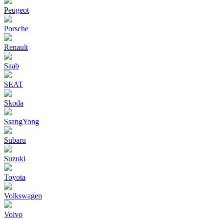
Peugeot
Porsche
Renault
Saab
SEAT
Skoda
SsangYong
Subaru
Suzuki
Toyota
Volkswagen
Volvo