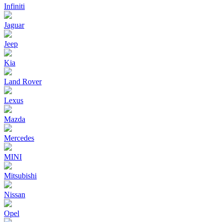
Infiniti
Jaguar
Jeep
Kia
Land Rover
Lexus
Mazda
Mercedes
MINI
Mitsubishi
Nissan
Opel