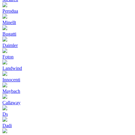
Perodua
Minellt
Bugatti
Daimler
Foton
Landwind
Innocenti
Maybach
Callaway
Ds
Dadi