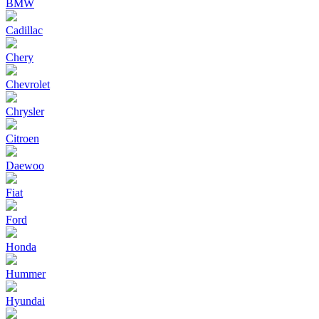
BMW
Cadillac
Chery
Chevrolet
Chrysler
Citroen
Daewoo
Fiat
Ford
Honda
Hummer
Hyundai