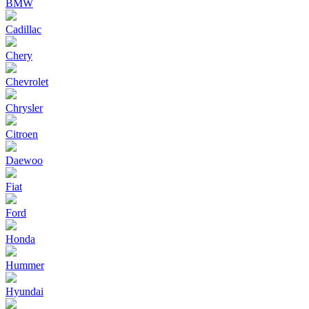
BMW
Cadillac
Chery
Chevrolet
Chrysler
Citroen
Daewoo
Fiat
Ford
Honda
Hummer
Hyundai