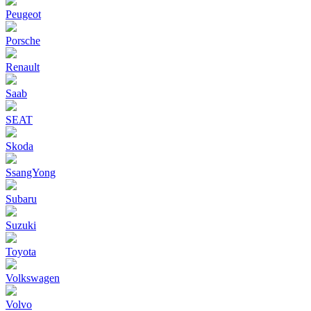
Peugeot
Porsche
Renault
Saab
SEAT
Skoda
SsangYong
Subaru
Suzuki
Toyota
Volkswagen
Volvo