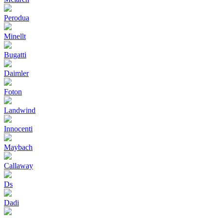
Perodua
Minellt
Bugatti
Daimler
Foton
Landwind
Innocenti
Maybach
Callaway
Ds
Dadi