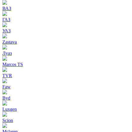
ВАЗ
ГАЗ
УАЗ
Zastava
Луаз
Marcos TS
TVR
Faw
Byd
Luxgen
Scion
Mclaren