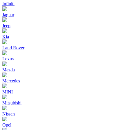
Infiniti
Jaguar
Jeep
Kia
Land Rover
Lexus
Mazda
Mercedes
MINI
Mitsubishi
Nissan
Opel