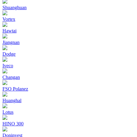
Shuanghuan
Vortex
Hawtai
Jiangnan
Dodge
Iveco
Changan
FSO Polanez
Huanghal
Lotus
HINO 300
Doninvest