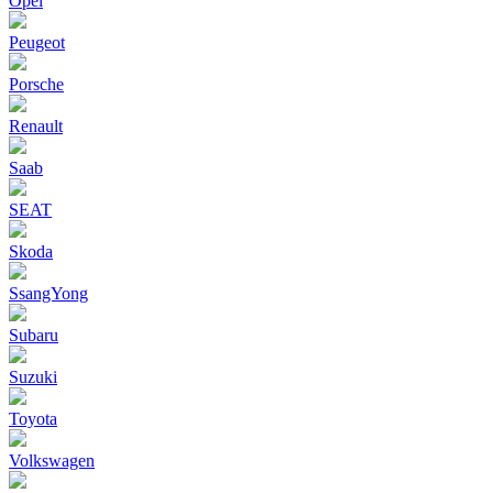
Opel
Peugeot
Porsche
Renault
Saab
SEAT
Skoda
SsangYong
Subaru
Suzuki
Toyota
Volkswagen