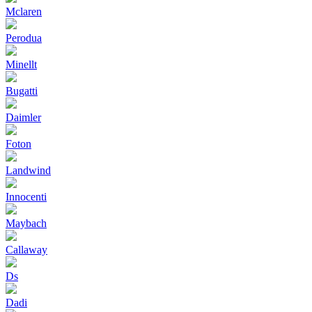
Mclaren
Perodua
Minellt
Bugatti
Daimler
Foton
Landwind
Innocenti
Maybach
Callaway
Ds
Dadi