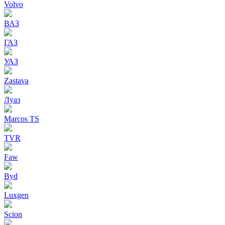
Volvo
ВАЗ
ГАЗ
УАЗ
Zastava
Луаз
Marcos TS
TVR
Faw
Byd
Luxgen
Scion