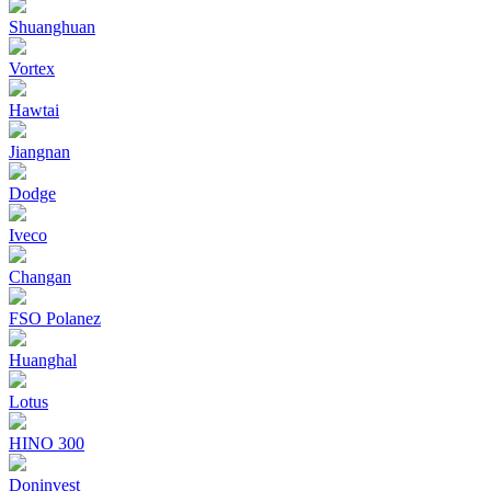
Shuanghuan
Vortex
Hawtai
Jiangnan
Dodge
Iveco
Changan
FSO Polanez
Huanghal
Lotus
HINO 300
Doninvest