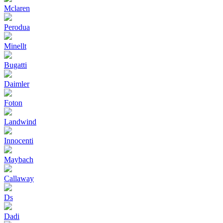
Mclaren
Perodua
Minellt
Bugatti
Daimler
Foton
Landwind
Innocenti
Maybach
Callaway
Ds
Dadi