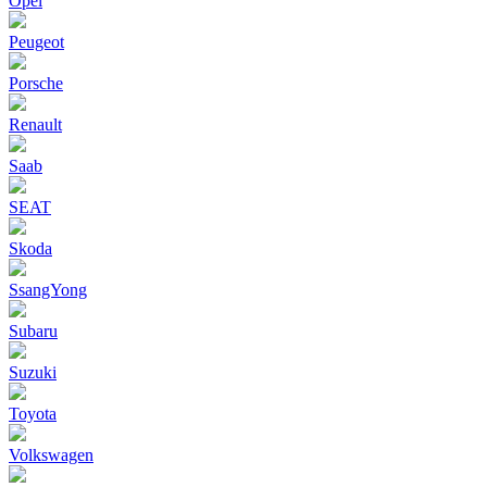
Opel
Peugeot
Porsche
Renault
Saab
SEAT
Skoda
SsangYong
Subaru
Suzuki
Toyota
Volkswagen