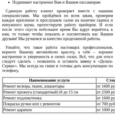
Поднимает настроение Вам и Вашим пассажирам
Сданную работу клиент проверяет вместе с нашими
специалистами. Мы пройдёмся по всем швам, проверим
каждое крепление и прослушаем салон на наличие скрипа и
ненужного шума, протестируем работу приборов. И если
после этого спустя небольшое время Вы вдруг вернётесь к
нам, то только чтобы показать и посоветовать нас Вашим
друзьям! Мы ручаемся за качество проделанной работы.
Узнайте, что такое работа настоящих профессионалов,
верните Вашему автомобилю красоту, а себе – хорошее
настроение и уверенность в своих силах. Всё, что для этого
следует сделать – позвонить и оставить заявку в «Дельта-
Сервис». Мы всегда на связи и готовы дать консультацию по
телефону.
Наименование услуги
Сто
Ремонт велюра, ткани, алькантары
от 1600 ру
Ремонт прожога (стандартный) Ø до 15 см
от 2500 ру
Ремонт подлокотника
от 1600 ру
Покраска ручки кпп с ремонтом
от 700 руб
Ремонт царапин
от 1000 ру