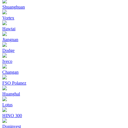
Shuanghuan
Vortex
Hawtai
Jiangnan
Dodge
Iveco
Changan
FSO Polanez
Huanghal
Lotus
HINO 300
Doninvest