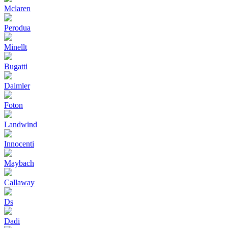
Mclaren
Perodua
Minellt
Bugatti
Daimler
Foton
Landwind
Innocenti
Maybach
Callaway
Ds
Dadi