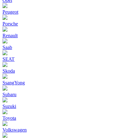
Opel
Peugeot
Porsche
Renault
Saab
SEAT
Skoda
SsangYong
Subaru
Suzuki
Toyota
Volkswagen