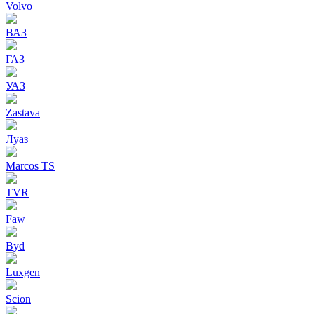
Volvo
ВАЗ
ГАЗ
УАЗ
Zastava
Луаз
Marcos TS
TVR
Faw
Byd
Luxgen
Scion