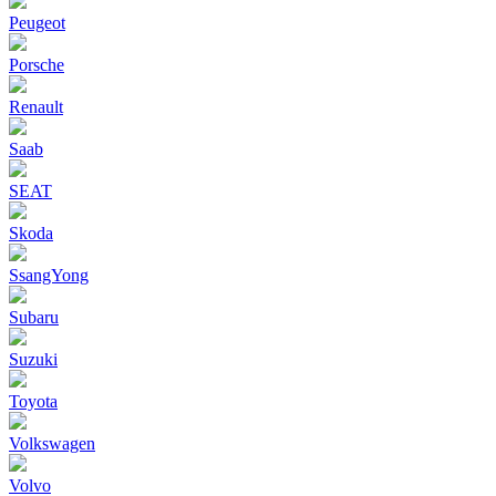
Peugeot
Porsche
Renault
Saab
SEAT
Skoda
SsangYong
Subaru
Suzuki
Toyota
Volkswagen
Volvo