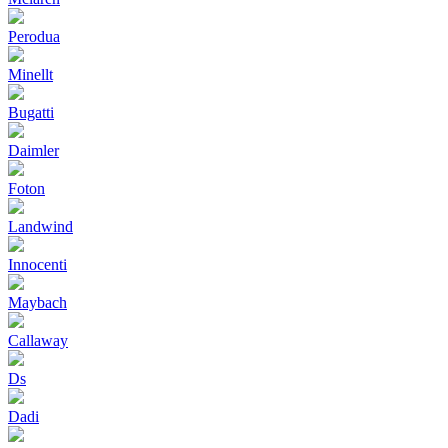
Perodua
Minellt
Bugatti
Daimler
Foton
Landwind
Innocenti
Maybach
Callaway
Ds
Dadi