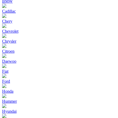
BMW
Cadillac
Chery
Chevrolet
Chrysler
Citroen
Daewoo
Fiat
Ford
Honda
Hummer
Hyundai