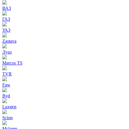
ВАЗ
ГАЗ
УАЗ
Zastava
Луаз
Marcos TS
TVR
Faw
Byd
Luxgen
Scion
Mclaren