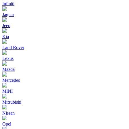
Infiniti
Jaguar
Jeep
Kia
Land Rover
Lexus
Mazda
Mercedes
MINI
Mitsubishi
Nissan
Opel