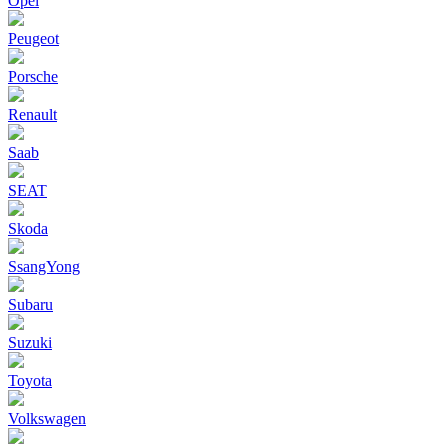
Opel
Peugeot
Porsche
Renault
Saab
SEAT
Skoda
SsangYong
Subaru
Suzuki
Toyota
Volkswagen