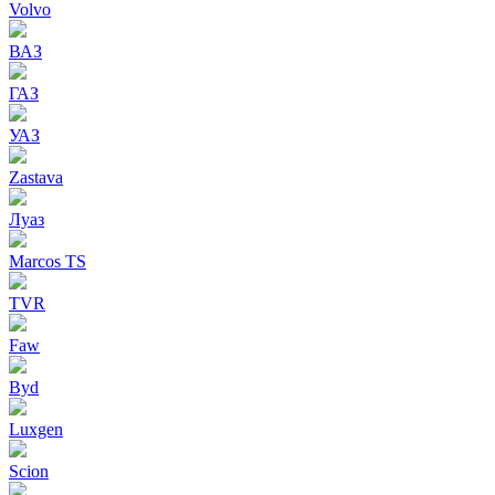
Volvo
ВАЗ
ГАЗ
УАЗ
Zastava
Луаз
Marcos TS
TVR
Faw
Byd
Luxgen
Scion