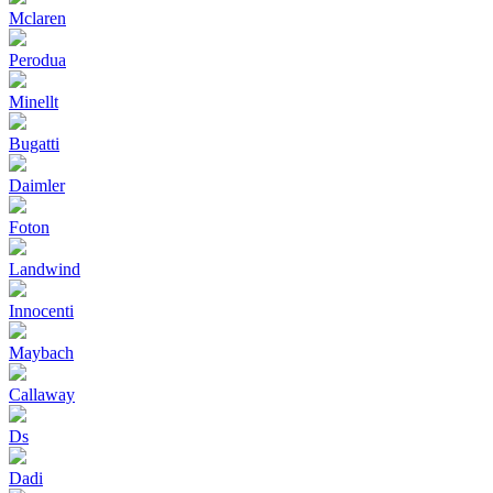
Mclaren
Perodua
Minellt
Bugatti
Daimler
Foton
Landwind
Innocenti
Maybach
Callaway
Ds
Dadi