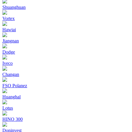
Shuanghuan
Vortex
Hawtai
Jiangnan
Dodge
Iveco
Changan
FSO Polanez
Huanghal
Lotus
HINO 300
Doninvest