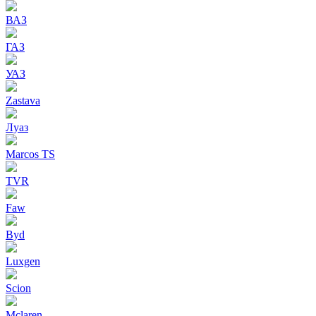
ВАЗ
ГАЗ
УАЗ
Zastava
Луаз
Marcos TS
TVR
Faw
Byd
Luxgen
Scion
Mclaren