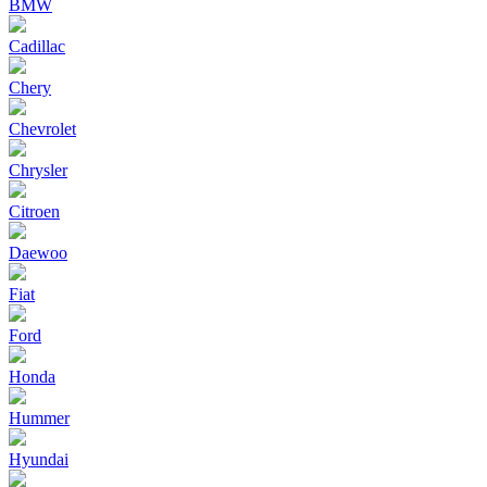
BMW
Cadillac
Chery
Chevrolet
Chrysler
Citroen
Daewoo
Fiat
Ford
Honda
Hummer
Hyundai