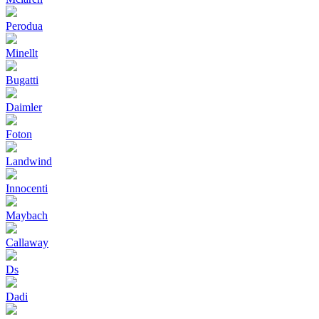
Perodua
Minellt
Bugatti
Daimler
Foton
Landwind
Innocenti
Maybach
Callaway
Ds
Dadi