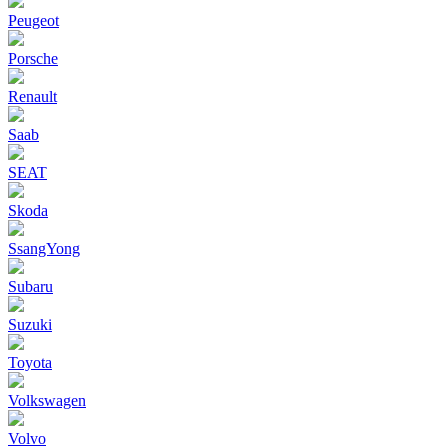
Peugeot
Porsche
Renault
Saab
SEAT
Skoda
SsangYong
Subaru
Suzuki
Toyota
Volkswagen
Volvo