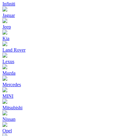
Infiniti
Jaguar
Jeep
Kia
Land Rover
Lexus
Mazda
Mercedes
MINI
Mitsubishi
Nissan
Opel