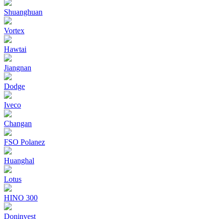
Shuanghuan
Vortex
Hawtai
Jiangnan
Dodge
Iveco
Changan
FSO Polanez
Huanghal
Lotus
HINO 300
Doninvest