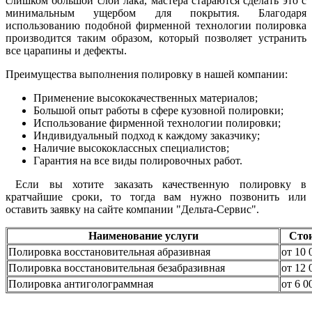
слишком большой слой лака, мастера стараются сделать это с
минимальным ущербом для покрытия. Благодаря
использованию подобной фирменной технологии полировка
производится таким образом, который позволяет устранить
все царапины и дефекты.
Преимущества выполнения полировку в нашей компании:
Применение высококачественных материалов;
Большой опыт работы в сфере кузовной полировки;
Использование фирменной технологии полировки;
Индивидуальный подход к каждому заказчику;
Наличие высококлассных специалистов;
Гарантия на все виды полировочных работ.
Если вы хотите заказать качественную полировку в
кратчайшие сроки, то тогда вам нужно позвонить или
оставить заявку на сайте компании "Дельта-Сервис".
Наименование услуги
Сто
Полировка восстановительная абразивная
от 10 
Полировка восстановительная безабразивная
от 12 
Полировка антиголограммная
от 6 0