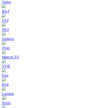
Volvo
ВАЗ
ГАЗ
УАЗ
Zastava
Луаз
Marcos TS
TVR
Faw
Byd
Luxgen
Scion