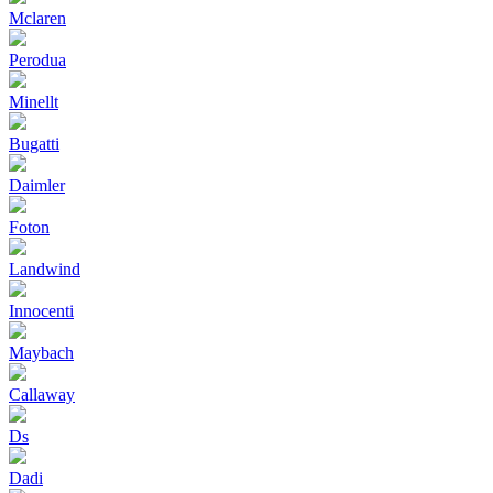
Mclaren
Perodua
Minellt
Bugatti
Daimler
Foton
Landwind
Innocenti
Maybach
Callaway
Ds
Dadi