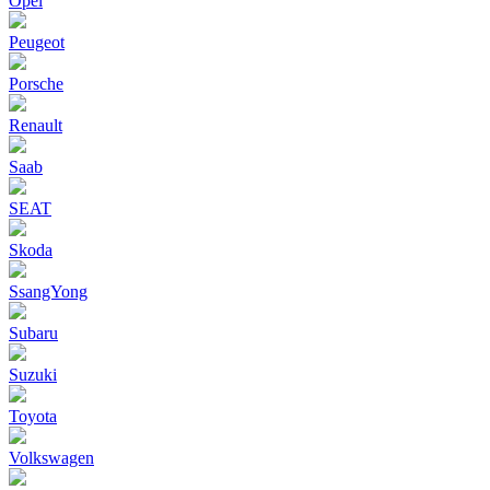
Opel
Peugeot
Porsche
Renault
Saab
SEAT
Skoda
SsangYong
Subaru
Suzuki
Toyota
Volkswagen