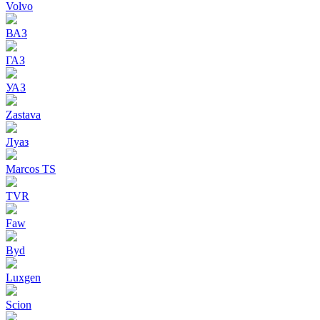
Volvo
ВАЗ
ГАЗ
УАЗ
Zastava
Луаз
Marcos TS
TVR
Faw
Byd
Luxgen
Scion