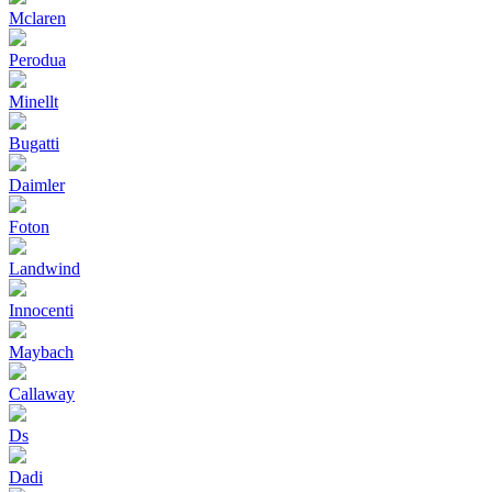
Mclaren
Perodua
Minellt
Bugatti
Daimler
Foton
Landwind
Innocenti
Maybach
Callaway
Ds
Dadi