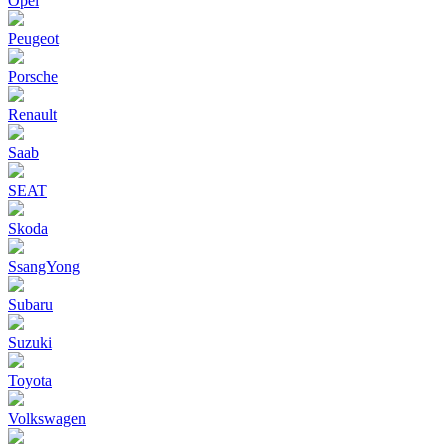
Opel
Peugeot
Porsche
Renault
Saab
SEAT
Skoda
SsangYong
Subaru
Suzuki
Toyota
Volkswagen