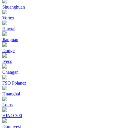
Shuanghuan
Vortex
Hawtai
Jiangnan
Dodge
Iveco
Changan
FSO Polanez
Huanghal
Lotus
HINO 300
Doninvest