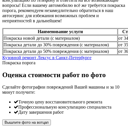
консультацию по телефону и ответить на все возникающие
вопросы! Если вашему автомобилю всё же требуется покраска
порога, рекомендуем незамедлительно обратиться в наш
автосервис для избежания возможных проблем и
неприятностей в дальнейшем!
Наименование услуги
Ст
Покраска новой детали (с материалом)
от 3
Покраска детали до 30% повреждения (с материалом)
от 3
Покраска детали до 50% повреждения (с материалом)
от 3
Кузовной ремонт Лексус в Санкт-Петербурге
Покраска порога
Оценка стоимости работ по фото
Сделайте фотографии повреждений Вашей машины и за
10
минут
получите:
Точную цену восстановительного ремонта
Профессиональную консультацию специалиста
Дату завершения работ
Вышлите фото на вотцап