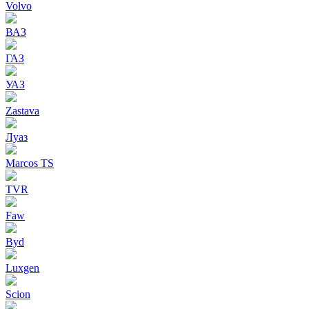
Volvo
ВАЗ
ГАЗ
УАЗ
Zastava
Луаз
Marcos TS
TVR
Faw
Byd
Luxgen
Scion