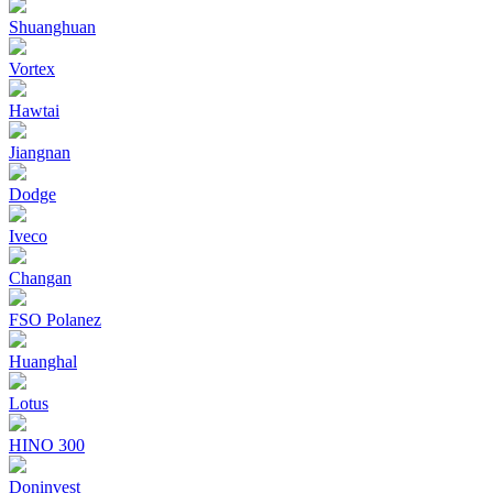
Shuanghuan
Vortex
Hawtai
Jiangnan
Dodge
Iveco
Changan
FSO Polanez
Huanghal
Lotus
HINO 300
Doninvest