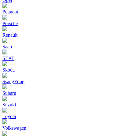
Opel
Peugeot
Porsche
Renault
Saab
SEAT
Skoda
SsangYong
Subaru
Suzuki
Toyota
Volkswagen