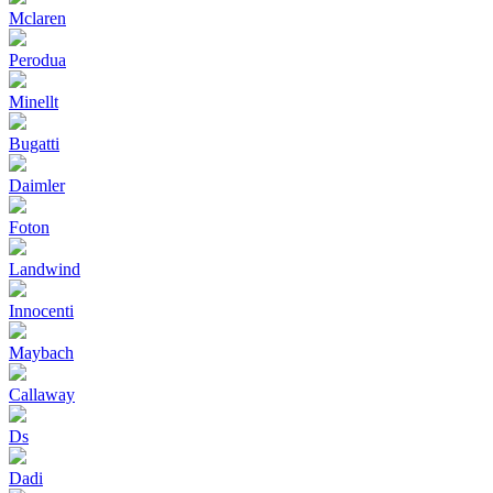
Mclaren
Perodua
Minellt
Bugatti
Daimler
Foton
Landwind
Innocenti
Maybach
Callaway
Ds
Dadi