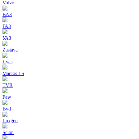
Volvo
ВАЗ
ГАЗ
УАЗ
Zastava
Луаз
Marcos TS
TVR
Faw
Byd
Luxgen
Scion