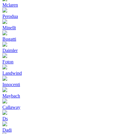
Mclaren
Perodua
Minellt
Bugatti
Daimler
Foton
Landwind
Innocenti
Maybach
Callaway
Ds
Dadi