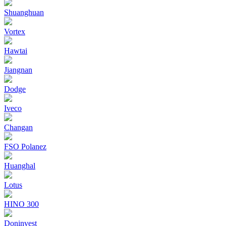
Shuanghuan
Vortex
Hawtai
Jiangnan
Dodge
Iveco
Changan
FSO Polanez
Huanghal
Lotus
HINO 300
Doninvest