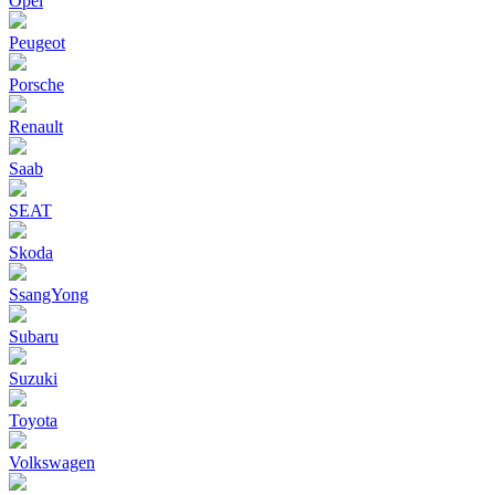
Opel
Peugeot
Porsche
Renault
Saab
SEAT
Skoda
SsangYong
Subaru
Suzuki
Toyota
Volkswagen