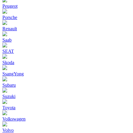
Peugeot
Porsche
Renault
Saab
SEAT
Skoda
SsangYong
Subaru
Suzuki
Toyota
Volkswagen
Volvo