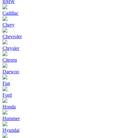
BMW
Cadillac
Chery
Chevrolet
Chrysler
Citroen
Daewoo
Fiat
Ford
Honda
Hummer
Hyundai