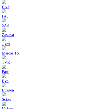
ВАЗ
ГАЗ
УАЗ
Zastava
Луаз
Marcos TS
TVR
Faw
Byd
Luxgen
Scion
Mclaren