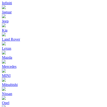
Infiniti
Jaguar
Jeep
Kia
Land Rover
Lexus
Mazda
Mercedes
MINI
Mitsubishi
Nissan
Opel