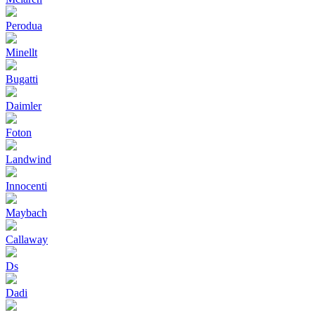
Perodua
Minellt
Bugatti
Daimler
Foton
Landwind
Innocenti
Maybach
Callaway
Ds
Dadi